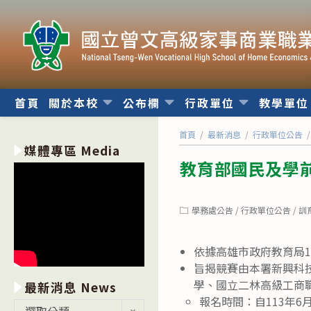
跳
轉
至
主
要
內
首頁
關於本校
公布欄
行政單位
教學單
容
首頁
/
最新消息
/
行政單位公告
/
媒體專區 Media
教育部國民及學前
Post
學務處公告
/
行政單位公告
/
訓
category:
依據高雄市政府教育局11
旨揭競賽由本署新興科
學、國立二林高級工商
最新消息 News
報名時間：自113年6
最
選取分類