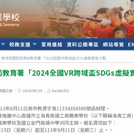
位
校務支援
常用連結
資料公開專區
網站導覽
E
教育部國民及學前教育署「2024全國VR跨域盃SDGs虛擬實境大賽」
教育署「2024全國VR跨域盃SDGs虛擬
Post
Post
育組公告
2024/06/20
twvstn302
published:
author:
3年6月11日高市教資字第11334304300號函辦理。
技推廣中心高雄市立海青高級工商職業學校（以下簡稱海青工商
職業學校及國立金門高級中學共同主辦，報名資訊如下：
月15日（星期六）起至113年9月11日（星期三）止。。