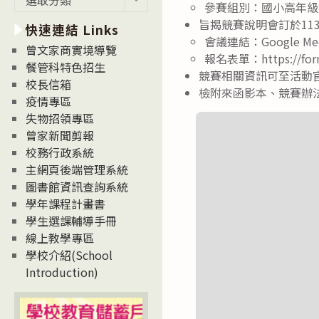
參賽組別：國小高年級
新
旨揭競賽說明會訂於11
快速連結 Links
消
會議連結：Google Meet
息
曾文家商實境導覽
報名表單：https://form
News
餐管科特色招生
競賽相關資訊可至活動官網（網
校長信箱
檢附來函影本、競賽辦法
疫情專區
失物招領專區
曾家新聞剪報
校務行政系統
主網頁後端管理系統
圖書館資訊查詢系統
學年課程計畫書
學生選課輔導手冊
線上教學專區
學校介紹(School
Introduction)