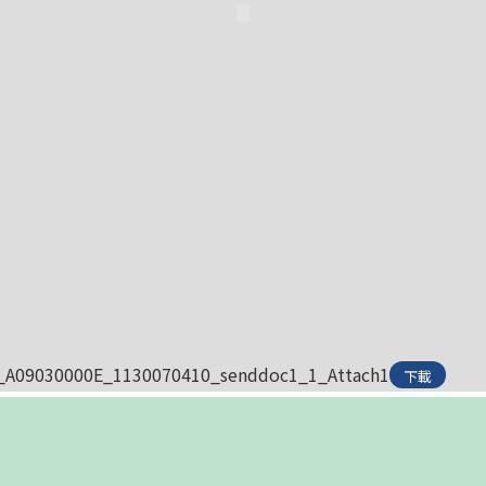
_A09030000E_1130070410_senddoc1_1_Attach1
下載