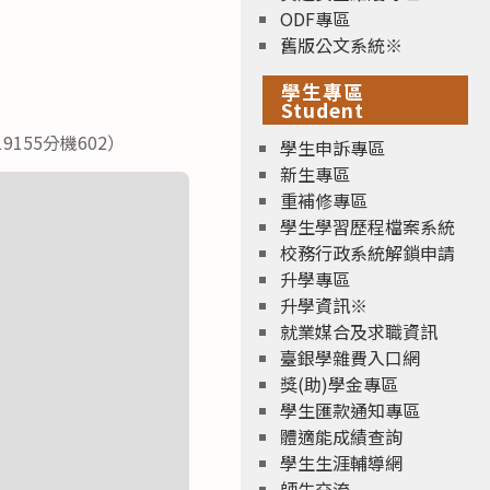
ODF專區
舊版公文系統※
學生專區
Student
155分機602）
學生申訴專區
新生專區
重補修專區
學生學習歷程檔案系統
校務行政系統解鎖申請
升學專區
升學資訊※
就業媒合及求職資訊
臺銀學雜費入口網
獎(助)學金專區
學生匯款通知專區
體適能成績查詢
學生生涯輔導網
師生交流