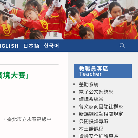
NGLISH
日本語
한국어
教職員專區
實境大賽」
Teacher
差勤系統
電子公文系統※
請購系統※
曾文家商雲端社群※
新課綱推動相關規定
）、臺北市立永春高級中
公開授課專區
本土語課程
資通安全維護專區