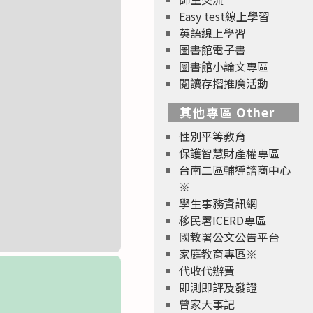
Easy test線上學習
英語線上學習
圖書館電子書
圖書館小論文專區
閱讀存摺推廣活動
其他專區 Other
性別平等教育
保護智慧財產權專區
台南二區輔導諮商中心
※
學生事務資訊網
移民署ICERD專區
國教署公文公告平台
家庭教育專區※
代收代辦費
即測即評及發證
曾家大事記