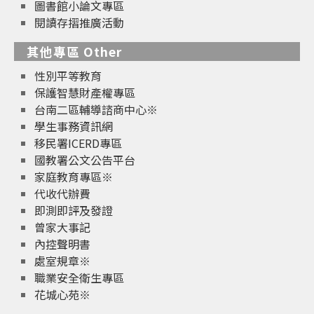
圖書館小論文專區
閱讀存摺推廣活動
其他專區 Other
性別平等教育
保護智慧財產權專區
台南二區輔導諮商中心※
學生事務資訊網
移民署ICERD專區
國教署公文公告平台
家庭教育專區※
代收代辦費
即測即評及發證
曾家大事記
內控聲明書
處室規章※
職業安全衛生專區
花城心苑※