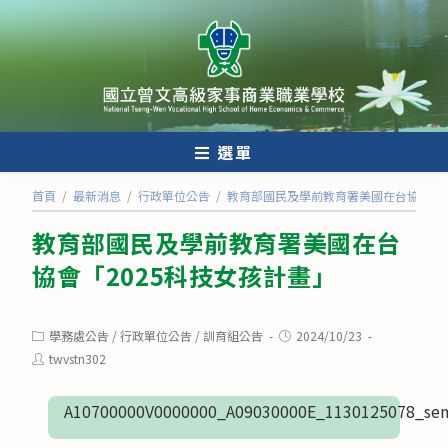
跳
轉
至
主
要
內
選單
容
首頁
/
最新消息
/
行政單位公告
/
教育部國民及學前教育署美國在台協會「2
教育部國民及學前教育署美國在台
協會「2025科技女孩計畫」
Post
Post
學務處公告
/
行政單位公告
/
訓育組公告
2024/10/23
category:
published:
Post
twvstn302
author:
A10700000V0000000_A09030000E_1130125078_sen