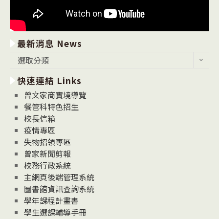
最新消息 News
最
選取分類
新
快速連結 Links
消
息
曾文家商實境導覽
News
餐管科特色招生
校長信箱
疫情專區
失物招領專區
曾家新聞剪報
校務行政系統
主網頁後端管理系統
圖書館資訊查詢系統
學年課程計畫書
學生選課輔導手冊