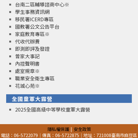
台南二區輔導諮商中心※
學生事務資訊網
移民署ICERD專區
國教署公文公告平台
家庭教育專區※
代收代辦費
即測即評及發證
曾家大事記
內控聲明書
處室規章※
職業安全衛生專區
花城心苑※
全國童軍大露營
2025全國高級中等學校童軍大露營
隱私權保護
安全政策
電話：06-5722079｜傳真：06-5722875｜地址：721008臺南市麻豆區