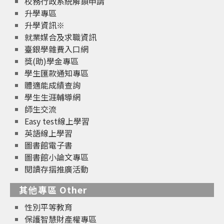
校務行政系統解鎖申請
升學專區
升學資訊※
就業媒合及求職資訊
臺銀學雜費入口網
獎(助)學金專區
學生匯款通知專區
體適能成績查詢
學生生涯輔導網
師生交流
Easy test線上學習
英語線上學習
圖書館電子書
圖書館小論文專區
閱讀存摺推廣活動
其他專區 Other
性別平等教育
保護智慧財產權專區