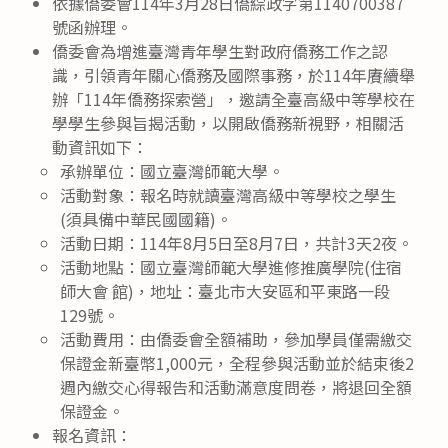
依據僑委會114年3月28日僑綜政字第1140700387
號函辦理。
僑委會為增進臺灣青年學生對政府僑務工作之認
識，引領青年關心僑務及國際事務，於114年賡續舉
辦「114年僑務探索營」，邀請全臺高級中等學校在
學學生參與旨揭活動，以開啟僑務新視野，相關活
動資訊如下：
承辦單位：國立臺灣師範大學。
活動對象：報名時就讀臺灣高級中等學校之學生
(須具備中華民國國籍)。
活動日期：114年8月5日至8月7日，共計3天2夜。
活動地點：國立臺灣師範大學進修推廣學院(住宿
師大會 館)，地址：臺北市大安區和平東路一段
129號。
活動費用：由僑委會全額補助，參加學員僅需繳交
保證金新臺幣1,000元，全程參與活動並於結束後2
週內繳交心得報告和活動滿意度問卷，將退回全額
保證金。
報名資訊：