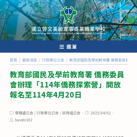
跳
轉
至
主
要
內
選單
容
首頁
/
最新消息
/
行政單位公告
/
教育部國民及學前教育署 僑務委員會辦理「
教育部國民及學前教育署 僑務委員
會辦理「114年僑務探索營」開放
報名至114年4月20日
Post
Post
學務處公告
/
行政單位公告
/
訓育組公告
2025/04/02
category:
published:
Post
twvstn302
author: