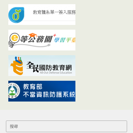
Search
for: