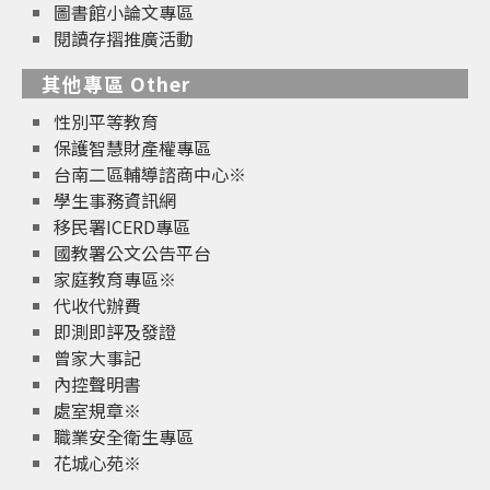
圖書館小論文專區
閱讀存摺推廣活動
其他專區 Other
性別平等教育
保護智慧財產權專區
台南二區輔導諮商中心※
學生事務資訊網
移民署ICERD專區
國教署公文公告平台
家庭教育專區※
代收代辦費
即測即評及發證
曾家大事記
內控聲明書
處室規章※
職業安全衛生專區
花城心苑※