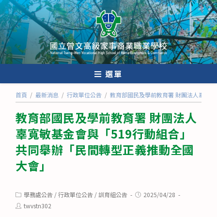
跳
轉
至
主
要
內
選單
容
首頁
/
最新消息
/
行政單位公告
/
教育部國民及學前教育署 財團法人辜寬敏
教育部國民及學前教育署 財團法人
辜寬敏基金會與「519行動組合」
共同舉辦「民間轉型正義推動全國
大會」
Post
Post
學務處公告
/
行政單位公告
/
訓育組公告
2025/04/28
category:
published:
Post
twvstn302
author: