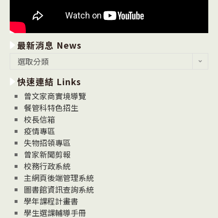
最新消息 News
最
選取分類
新
快速連結 Links
消
息
曾文家商實境導覽
News
餐管科特色招生
校長信箱
疫情專區
失物招領專區
曾家新聞剪報
校務行政系統
主網頁後端管理系統
圖書館資訊查詢系統
學年課程計畫書
學生選課輔導手冊