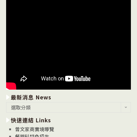
最新消息 News
最
選取分類
新
快速連結 Links
消
息
曾文家商實境導覽
News
餐管科特色招生