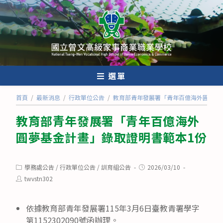
跳
轉
至
主
要
內
選單
容
首頁
/
最新消息
/
行政單位公告
/
教育部青年發展署「青年百億海外圓夢基
教育部青年發展署「青年百億海外
圓夢基金計畫」錄取證明書範本1份
Post
Post
學務處公告
/
行政單位公告
/
訓育組公告
2026/03/10
category:
published:
Post
twvstn302
author:
依據教育部青年發展署115年3月6日臺教青署學字
第1152302090號函辦理。