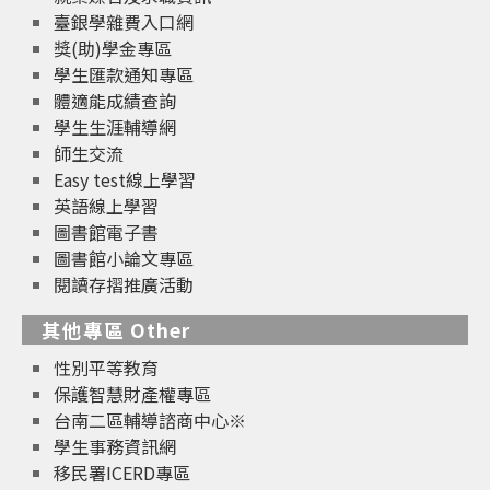
臺銀學雜費入口網
獎(助)學金專區
學生匯款通知專區
體適能成績查詢
學生生涯輔導網
師生交流
Easy test線上學習
英語線上學習
圖書館電子書
圖書館小論文專區
閱讀存摺推廣活動
其他專區 Other
性別平等教育
保護智慧財產權專區
台南二區輔導諮商中心※
學生事務資訊網
移民署ICERD專區