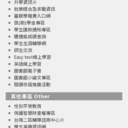
升學資訊※
就業媒合及求職資訊
臺銀學雜費入口網
獎(助)學金專區
學生匯款通知專區
體適能成績查詢
學生生涯輔導網
師生交流
Easy test線上學習
英語線上學習
圖書館電子書
圖書館小論文專區
閱讀存摺推廣活動
其他專區 Other
性別平等教育
保護智慧財產權專區
台南二區輔導諮商中心※
學生事務資訊網