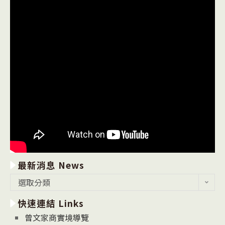
最新消息 News
最
選取分類
新
快速連結 Links
消
息
曾文家商實境導覽