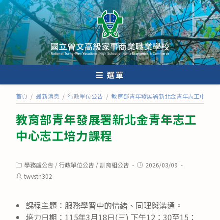
跳
轉
至
主
要
內
選單
容
首頁
/
最新消息
/
行政單位公告
/
教育部青年發展署新北金青年志工中心志
教育部青年發展署新北金青年志工
中心志工培力課程
Post
Post
學務處公告
/
行政單位公告
/
訓育組公告
2026/03/09
category:
published:
Post
twvstn302
author:
課程主題：服務學習中的情緒、同理與溝通。
培力日期：115年3月18日(三) 下午12：30至15：