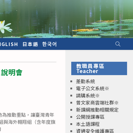
NGLISH
日本語
한국어
教職員專區
區說明會
Teacher
差勤系統
電子公文系統※
請購系統※
曾文家商雲端社群※
新課綱推動相關規定
動為推動重點，讓臺灣青年
公開授課專區
場組與海外翱翔組（含年度旗
本土語課程
詢
資通安全維護專區