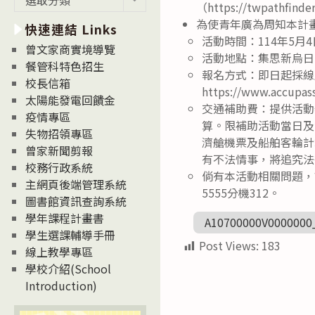
（https://twpathfind
新
為使青年廣為周知本計
快速連結 Links
消
活動時間：114年5月4
息
曾文家商實境導覽
活動地點：集思新烏日
News
餐管科特色招生
報名方式：即日起採線
校長信箱
https://www.accupa
太陽能發電回饋金
交通補助費：提供活動
疫情專區
算。限補助活動當日及
失物招領專區
濟艙機票及船舶客輪計
曾家新聞剪報
有不法情事，將追究法
校務行政系統
倘有本活動相關問題，請逕
主網頁後端管理系統
5555分機312。
圖書館資訊查詢系統
學年課程計畫書
A10700000V0000000
學生選課輔導手冊
Post Views:
183
線上教學專區
學校介紹(School
Introduction)