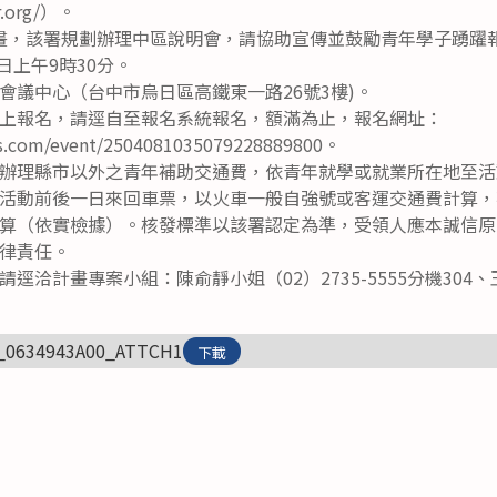
er.org/）。
畫，該署規劃辦理中區說明會，請協助宣傳並鼓勵青年學子踴躍
日上午9時30分。
會議中心（台中市烏日區高鐵東一路26號3樓)。
上報名，請逕自至報名系統報名，額滿為止，報名網址：
ss.com/event/2504081035079228889800。
辦理縣市以外之青年補助交通費，依青年就學或就業所在地至活
活動前後一日來回車票，以火車一般自強號或客運交通費計算，
算（依實檢據）。核發標準以該署認定為準，受領人應本誠信原
律責任。
洽計畫專案小組：陳俞靜小姐（02）2735-5555分機304、王
_0634943A00_ATTCH1
下載