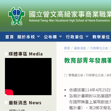
跳
轉
至
主
要
內
首頁
關於本校
公布欄
行政單位
教學單
容
首頁
/
最新消息
/
行政單位公告
/
媒體專區 Media
教育部青年發展
Post
學務處公告
/
行政單位公告
/
訓
category:
依據該署114年4月25日
旨揭計畫期盼以拓展國
在國際舞臺上展現創造
最新消息 News
艦計畫），第2梯次報名
最
選取分類