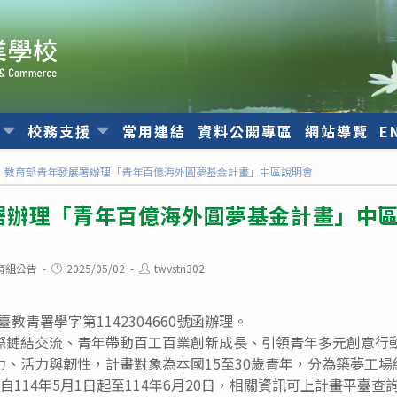
位
校務支援
常用連結
資料公開專區
網站導覽
E
教育部青年發展署辦理「青年百億海外圓夢基金計畫」中區說明會
署辦理「青年百億海外圓夢基金計畫」中
Post
Post
育組公告
2025/05/02
twvstn302
published:
author:
臺教青署學字第1142304660號函辦理。
際鏈結交流、青年帶動百工百業創新成長、引領青年多元創意行
力、活力與韌性，計畫對象為本國15至30歲青年，分為築夢工
自114年5月1日起至114年6月20日，相關資訊可上計畫平臺查