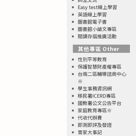
Easy test線上學習
英語線上學習
圖書館電子書
圖書館小論文專區
閱讀存摺推廣活動
其他專區 Other
性別平等教育
保護智慧財產權專區
台南二區輔導諮商中心
※
學生事務資訊網
移民署ICERD專區
國教署公文公告平台
家庭教育專區※
代收代辦費
即測即評及發證
曾家大事記