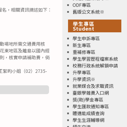
ODF專區
報名，相關資訊摘述如下：
舊版公文系統※
學生專區
Student
學生申訴專區
動場地所需交通費用核
新生專區
花東地區及離島以國內經
重補修專區
則，核實申請補助費，倘
學生學習歷程檔案系統
校務行政系統解鎖申請
絮昀小姐（02）2735-
升學專區
升學資訊※
就業媒合及求職資訊
臺銀學雜費入口網
獎(助)學金專區
學生匯款通知專區
體適能成績查詢
學生生涯輔導網
師生交流