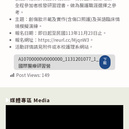
全程參加者核發研習證書，做為醫護職涯選擇之參
考。
主題：創傷妝示範及實作(含傷口照護)及英語臨床情
境模擬演練。
報名日期：即日起至民國113年11月23日止。
報名網址：https://reurl.cc/MjqnW3。
活動詳情請見附件或本校護理系網站。
A10700000V0000000_1131201077_1_
下
載
國際醫療研習營
Post Views:
149
媒體專區 Media