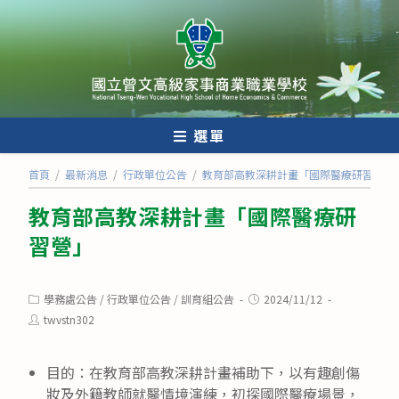
跳
轉
至
主
要
內
選單
容
首頁
/
最新消息
/
行政單位公告
/
教育部高教深耕計畫「國際醫療研習營」
教育部高教深耕計畫「國際醫療研
習營」
Post
Post
學務處公告
/
行政單位公告
/
訓育組公告
2024/11/12
category:
published:
Post
twvstn302
author:
目的：在教育部高教深耕計畫補助下，以有趣創傷
妝及外籍教師就醫情境演練，初探國際醫療場景，