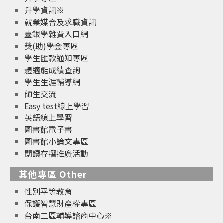
升學資訊※
就業媒合及求職資訊
臺銀學雜費入口網
獎(助)學金專區
學生匯款通知專區
體適能成績查詢
學生生涯輔導網
師生交流
Easy test線上學習
英語線上學習
圖書館電子書
圖書館小論文專區
閱讀存摺推廣活動
其他專區 Other
性別平等教育
保護智慧財產權專區
台南二區輔導諮商中心※