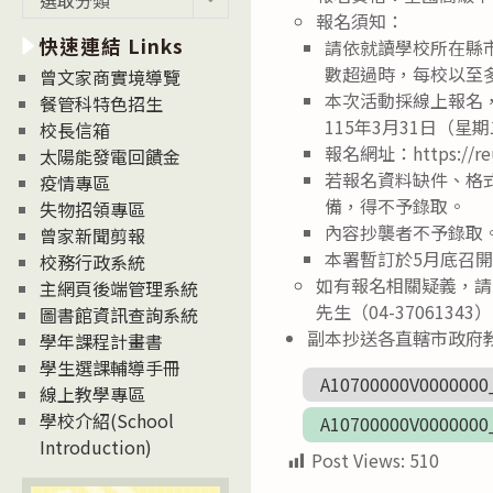
新
報名須知：
快速連結 Links
消
請依就讀學校所在縣
息
數超過時，每校以至
曾文家商實境導覽
News
本次活動採線上報名
餐管科特色招生
115年3月31日（
校長信箱
報名網址：https://reu
太陽能發電回饋金
若報名資料缺件、格
疫情專區
備，得不予錄取。
失物招領專區
內容抄襲者不予錄取
曾家新聞剪報
本署暫訂於5月底召
校務行政系統
如有報名相關疑義，請洽
主網頁後端管理系統
先生（04-37061343
圖書館資訊查詢系統
副本抄送各直轄市政府
學年課程計畫書
學生選課輔導手冊
A10700000V0000000
線上教學專區
學校介紹(School
A10700000V0000000
Introduction)
Post Views:
510