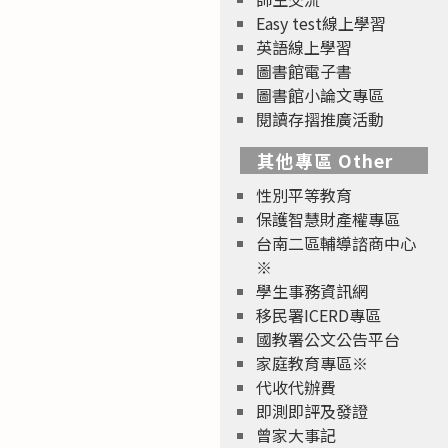
Easy test線上學習
英語線上學習
圖書館電子書
圖書館小論文專區
閱讀存摺推廣活動
其他專區 Other
性別平等教育
保護智慧財產權專區
台南二區輔導諮商中心
※
學生事務資訊網
移民署ICERD專區
國教署公文公告平台
家庭教育專區※
代收代辦費
即測即評及發證
曾家大事記