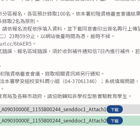
市分區報名，各區預計錄取100名，依本署初階資格審查會議結
多錄取2名為原則。
，請依報名流程依序填入資料，並下載同意書印出簽名再行上傳
星期二）23時59分止，以網站後臺時間為憑，逾時不候。
rl.cc/6bkER5。
式錯誤、報名區域錯誤，須於收到補件通知信7日內進行補件，
。
開初階資格審查會議，錄取相關資訊將另行通知。
本署學安組校安科周小姐（04-37061346）；系統填報問
）。
教育局及各縣市政府，請協助轉知非學校型態實驗教育學生。
_A09030000E_1155800244_senddoc1_Attach1
下載
_A09030000E_1155800244_senddoc1_Attach2
下載