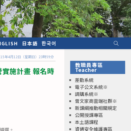
NGLISH
日本語
한국어
5年4月12日（星期日）23時59分
教職員專區
實施計畫 報名時
Teacher
差勤系統
電子公文系統※
請購系統※
曾文家商雲端社群※
新課綱推動相關規定
公開授課專區
本土語課程
資通安全維護專區
遴選。