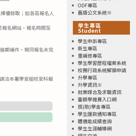
ODF專區
舊版公文系統※
果擇優錄取；如各區報名人
學生專區
至報名網站，報名時間至
Student
學生申訴專區
新生專區
若逾期補件，視同報名未完
重補修專區
學生學習歷程檔案系統
校務行政系統解鎖申請
升學專區
題，請洽本署學安組校安科賴
升學資訊※
就業媒合及求職資訊
臺銀學雜費入口網
獎(助)學金專區
學生匯款通知專區
體適能成績查詢
學生生涯輔導網
師生交流