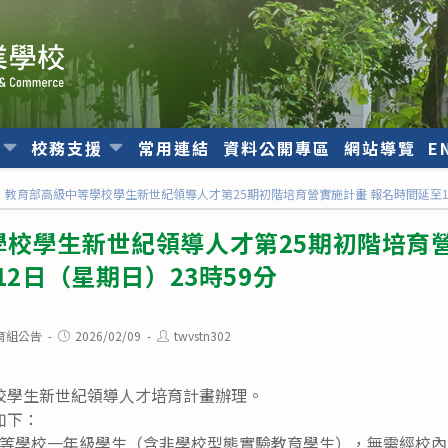
位
校務支援
常用連結
資料公開專區
網站導覽
E
教育部高級中等學校學生新世紀領導人才第25期初階培育營實施計畫 報名時間延至11
校學生新世紀領導人才第25期初階培育營
12日（星期日）23時59分
Post
Post
育組公告
2026/02/09
twvstn302
published:
author:
校學生新世紀領導人才培育計畫辦理。
如下：
等學校一年級學生（含非學校型態實驗教育學生），無需經校內