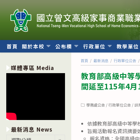
跳
轉
至
主
要
內
首頁
關於本校
公布欄
行政單位
教學單
容
首頁
/
最新消息
/
行政單位公告
/
媒體專區 Media
教育部高級中等學
間延至115年4月
Post
學務處公告
/
行政單位公告
/
訓
category:
依據教育部高級中等學
最新消息 News
旨揭活動報名資訊摘要
最
報名資格：全國高級中
選取分類