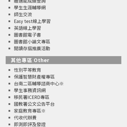
體適能成績查詢
學生生涯輔導網
師生交流
Easy test線上學習
英語線上學習
圖書館電子書
圖書館小論文專區
閱讀存摺推廣活動
其他專區 Other
性別平等教育
保護智慧財產權專區
台南二區輔導諮商中心※
學生事務資訊網
移民署ICERD專區
國教署公文公告平台
家庭教育專區※
代收代辦費
即測即評及發證