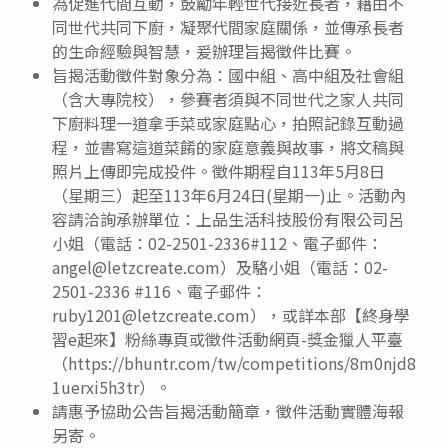
為促進代間互動，鼓勵年輕世代接近長者，藉由不
同世代共同下廚，凝聚代間家庭關係，並傳承長者
的生命經驗與智慧，爰辦理旨揭徵件比賽。
旨揭活動徵件對象分為：國中組、高中組及社會組
（含大專院校），參賽者須與不同世代之家人共同
下廚料理一道拿手菜或家庭點心，拍照記錄互動過
程，並書寫這道菜餚的家庭意義與故事，將文稿與
照片上傳即完成投件。徵件期程自113年5月8日
（星期三）起至113年6月24日(星期一)止。活動內
容請洽詢承辦單位：上品生活科技股份有限公司呂
小姐（電話：02-2501-2336#112、電子郵件：
angel@letzcreate.com）及駱小姐（電話：02-
2501-2336 #116、電子郵件：
ruby1201@letzcreate.com），或詳本部【終身學
習e起來】粉絲專頁或徵件活動網頁-獎金獵人平臺
（https://bhuntr.com/tw/competitions/8m0njd8
1uerxi5h3tr）。
請惠予協助公告旨揭活動簡章，徵件活動實體海報
另寄。