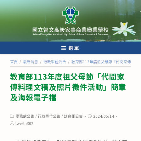
跳
轉
至
主
要
內
選單
容
首頁
/
最新消息
/
行政單位公告
/
教育部113年度祖父母節「代間家傳料理
教育部113年度祖父母節「代間家
傳料理文稿及照片徵件活動」簡章
及海報電子檔
Post
Post
學務處公告
/
行政單位公告
/
訓育組公告
2024/05/14
category:
published:
Post
twvstn302
author: