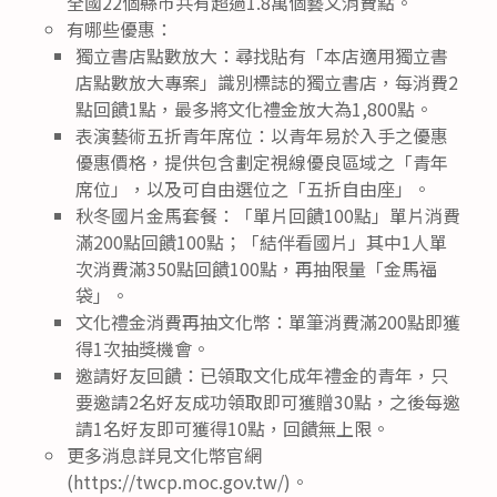
全國22個縣市共有超過1.8萬個藝文消費點。
有哪些優惠：
獨立書店點數放大：尋找貼有「本店適用獨立書
店點數放大專案」識別標誌的獨立書店，每消費2
點回饋1點，最多將文化禮金放大為1,800點。
表演藝術五折青年席位：以青年易於入手之優惠
優惠價格，提供包含劃定視線優良區域之「青年
席位」，以及可自由選位之「五折自由座」。
秋冬國片金馬套餐：「單片回饋100點」單片消費
滿200點回饋100點；「結伴看國片」其中1人單
次消費滿350點回饋100點，再抽限量「金馬福
袋」。
文化禮金消費再抽文化幣：單筆消費滿200點即獲
得1次抽獎機會。
邀請好友回饋：已領取文化成年禮金的青年，只
要邀請2名好友成功領取即可獲贈30點，之後每邀
請1名好友即可獲得10點，回饋無上限。
更多消息詳見文化幣官網
(https://twcp.moc.gov.tw/)。