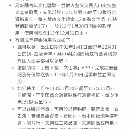
為鼓勵青年文化體驗，並擴大藝文消費人口支持藝
文產業發展，文化部於113年針對16歲至22歲符合
資格青年，每人發放文化禮金1,200點文化幣（1點
等值新臺幣1元），於113年1月20日開始領取使
用，使用期限至113年12月31日止。
有關成年禮金領用方式如下：
誰可以領：出生日期在91年1月1日至97年12月31
日的16-22歲青年，具中華民國國籍或符合資格的
外國人士等都可以領取。
怎麼領取：手機下載「文化幣」APP，完成註冊登
記及身份驗證後，113年1月20日起領取並立即可
用。
如何使用：可在113年1月20日起至113年12月31
日期間，至全國藝文消費點進行消費折抵，每次使
用以1點為單位。
可以在哪裡消費：可用於逛博物館、聽音樂會、看
表演、實體書店買書、看國片、看本國籍歌手演唱
會、唱片行、文創或工藝品店、文創園區或市集。