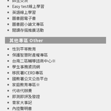
師生交流
Easy test線上學習
英語線上學習
圖書館電子書
圖書館小論文專區
閱讀存摺推廣活動
其他專區 Other
性別平等教育
保護智慧財產權專區
台南二區輔導諮商中心※
學生事務資訊網
移民署ICERD專區
國教署公文公告平台
家庭教育專區※
代收代辦費
即測即評及發證
曾家大事記
內控聲明書