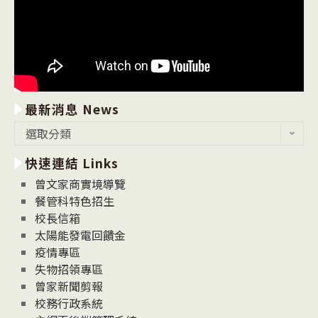
最新消息 News
最
選取分類
新
快速連結 Links
消
息
曾文家商實境導覽
News
餐管科特色招生
校長信箱
太陽能發電回饋金
疫情專區
失物招領專區
曾家新聞剪報
校務行政系統