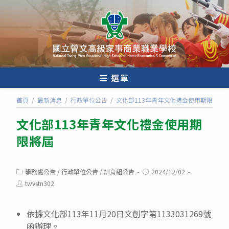
跳
轉
至
主
要
內
選單
容
首頁
/
最新消息
/
行政單位公告
/
文化部113年青年文化禮金使用期限將屆
文化部113年青年文化禮金使用期
限將屆
Post
Post
學務處公告
/
行政單位公告
/
訓育組公告
2024/12/02
category:
published:
Post
twvstn302
author:
依據文化部113年11月20日文創字第1133031269號
函辦理。