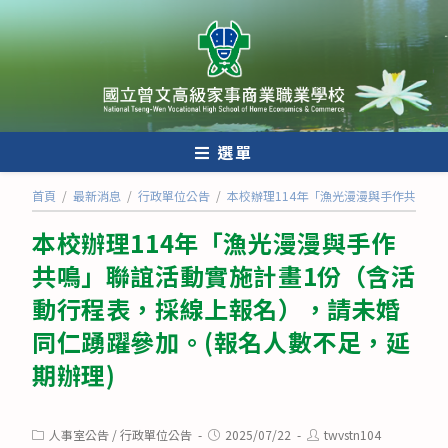
跳
轉
至
主
要
內
選單
容
首頁
/
最新消息
/
行政單位公告
/
本校辦理114年「漁光漫漫與手作共鳴」
本校辦理114年「漁光漫漫與手作
共鳴」聯誼活動實施計畫1份（含活
動行程表，採線上報名），請未婚
同仁踴躍參加。(報名人數不足，延
期辦理)
Post
Post
Post
人事室公告
/
行政單位公告
2025/07/22
twvstn104