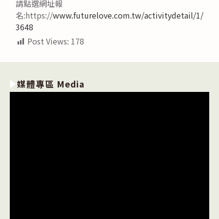
請點選網址報
名:https://
www.futurelove.com.tw/activitydetail/1/
3648
Post Views:
178
媒體專區 Media