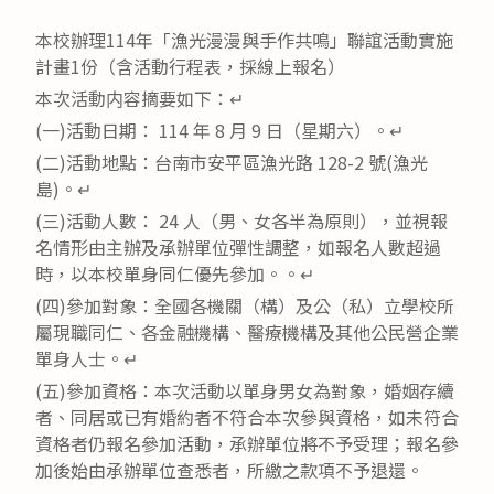
category:
published:
author:
本校辦理114年「漁光漫漫與手作共鳴」聯誼活動實施
計畫1份（含活動行程表，採線上報名）
本次活動内容摘要如下：↵
(一)活動日期： 114 年 8 月 9 日（星期六）。↵
(二)活動地點：台南市安平區漁光路 128-2 號(漁光
島)。↵
(三)活動人數： 24 人（男、女各半為原則），並視報
名情形由主辦及承辦單位彈性調整，如報名人數超過
時，以本校單身同仁優先參加。。↵
(四)參加對象：全國各機關（構）及公（私）立學校所
屬現職同仁、各金融機構、醫療機構及其他公民營企業
單身人士。↵
(五)參加資格：本次活動以單身男女為對象，婚姻存續
者、同居或已有婚約者不符合本次參與資格，如未符合
資格者仍報名參加活動，承辦單位將不予受理；報名參
加後始由承辦單位查悉者，所繳之款項不予退還。