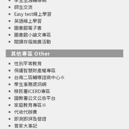
師生交流
Easy test線上學習
英語線上學習
圖書館電子書
圖書館小論文專區
閱讀存摺推廣活動
其他專區 Other
性別平等教育
保護智慧財產權專區
台南二區輔導諮商中心※
學生事務資訊網
移民署ICERD專區
國教署公文公告平台
家庭教育專區※
代收代辦費
即測即評及發證
曾家大事記