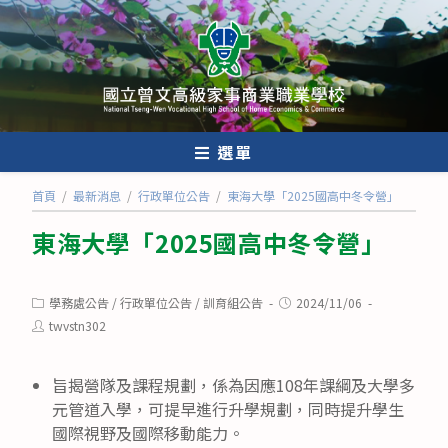
跳
轉
至
主
要
內
選單
容
首頁
/
最新消息
/
行政單位公告
/
東海大學「2025國高中冬令營」
東海大學「2025國高中冬令營」
Post
Post
學務處公告
/
行政單位公告
/
訓育組公告
2024/11/06
category:
published:
Post
twvstn302
author:
旨揭營隊及課程規劃，係為因應108年課綱及大學多
元管道入學，可提早進行升學規劃，同時提升學生
國際視野及國際移動能力。