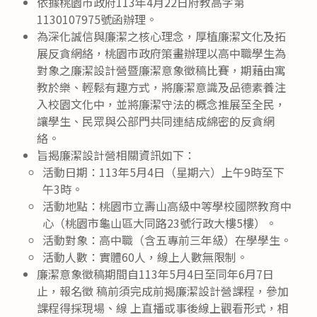
依據桃園市政府113年4月22日府教高字第
1130107975號函辦理。
為深化誠信與廉潔之核心理念，厚植廉潔文化及拓
展反貪網絡，桃園市政府策畫辦理以高中職學生為
對象之廉潔設計營暨廉潔意象徵稿比賽，期藉由寓
教於樂、輕鬆有趣方式，將廉潔意識及品德素養注
入校園文化中，並將廉潔守法的概念推展至全民，
讓學生、民眾與公部門共同連結成綿密的反貪網
絡。
旨揭廉潔設計營相關資訊如下：
活動日期：113年5月4日（星期六）上午9時至下
午3時。
活動地點：桃園市立壽山高級中等學校國際教育中
心（桃園市龜山區大同路23號行政大樓5樓）。
活動對象：高中職（含五專前三年級）在學學生。
活動人數：實體60人，線上人數無限制。
廉潔意象徵稿期間自113年5月4日至同年6月7日
止，報名徵 稿前須完成前揭廉潔設計營課程，參加
課程得採現場、線 上直播或事後線上觀看形式，相