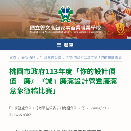
跳
轉
至
主
要
內
選單
容
首頁
/
最新消息
/
行政單位公告
/
桃園市政府113年度「你的設計價值『廉
桃園市政府113年度「你的設計價
值『廉』『誠』廉潔設計營暨廉潔
意象徵稿比賽」
Post
Post
學務處公告
/
行政單位公告
/
訓育組公告
2024/04/29
category:
published:
Post
twvstn302
author: