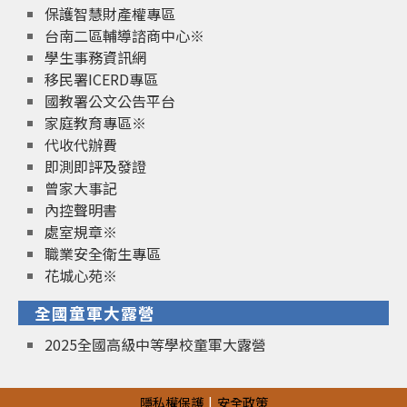
保護智慧財產權專區
台南二區輔導諮商中心※
學生事務資訊網
移民署ICERD專區
國教署公文公告平台
家庭教育專區※
代收代辦費
即測即評及發證
曾家大事記
內控聲明書
處室規章※
職業安全衛生專區
花城心苑※
全國童軍大露營
2025全國高級中等學校童軍大露營
隱私權保護
安全政策