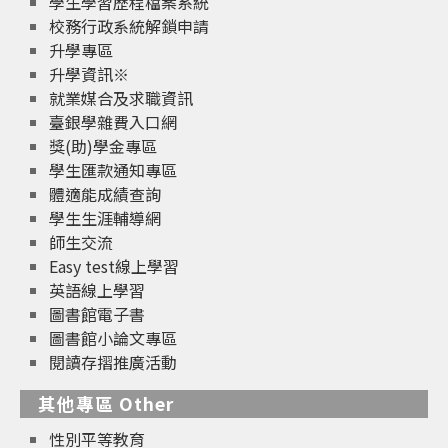
學生學習歷程檔案系統
校務行政系統解鎖申請
升學專區
升學資訊※
就業媒合及求職資訊
臺銀學雜費入口網
獎(助)學金專區
學生匯款通知專區
體適能成績查詢
學生生涯輔導網
師生交流
Easy test線上學習
英語線上學習
圖書館電子書
圖書館小論文專區
閱讀存摺推廣活動
其他專區 Other
性別平等教育