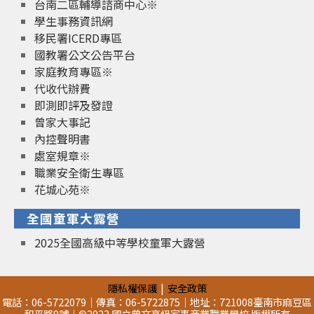
台南二區輔導諮商中心※
學生事務資訊網
移民署ICERD專區
國教署公文公告平台
家庭教育專區※
代收代辦費
即測即評及發證
曾家大事記
內控聲明書
處室規章※
職業安全衛生專區
花城心苑※
全國童軍大露營
2025全國高級中等學校童軍大露營
隱私權保護
安全政策
電話：06-5722079｜傳真：06-5722875｜地址：721008臺南市麻豆區
和平路9號｜©2023 國立曾文高級家事商業職業學校 版權所有