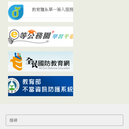
Search
for: