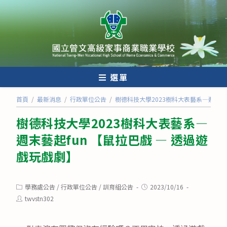
跳
轉
至
主
要
內
選單
容
首頁
/
最新消息
/
行政單位公告
/
樹德科技大學2023樹科大表藝系—週末藝起
樹德科技大學2023樹科大表藝系—
週末藝起fun 【鼠拉巴戲 — 透過遊
戲玩戲劇】
Post
Post
學務處公告
/
行政單位公告
/
訓育組公告
2023/10/16
category:
published:
Post
twvstn302
author: