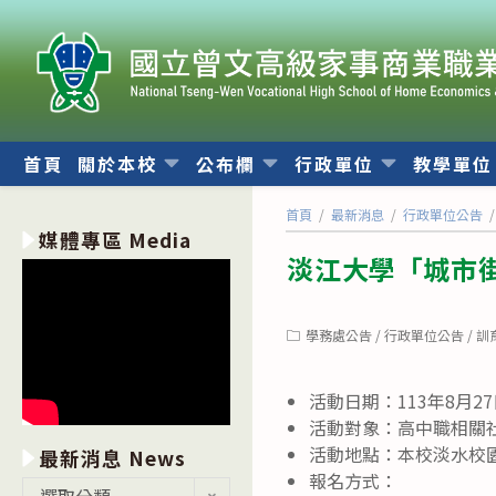
跳
轉
至
主
要
內
首頁
關於本校
公布欄
行政單位
教學單
容
首頁
/
最新消息
/
行政單位公告
/
媒體專區 Media
淡江大學「城市
Post
學務處公告
/
行政單位公告
/
訓
category:
活動日期：113年8月
活動對象：高中職相關
活動地點：本校淡水校
最新消息 News
報名方式：
最
選取分類