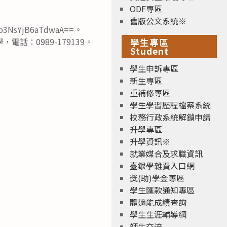
ODF專區
舊版公文系統※
b3NsYjB6aTdwaA==。
話：0989-179139。
學生專區
Student
學生申訴專區
新生專區
重補修專區
學生學習歷程檔案系統
校務行政系統解鎖申請
升學專區
升學資訊※
就業媒合及求職資訊
臺銀學雜費入口網
獎(助)學金專區
學生匯款通知專區
體適能成績查詢
學生生涯輔導網
師生交流