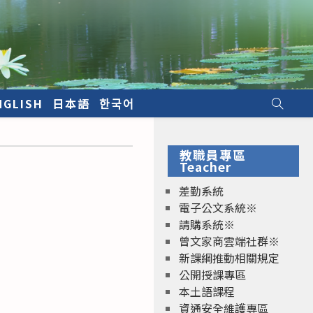
NGLISH
日本語
한국어
教職員專區
Teacher
差勤系統
電子公文系統※
請購系統※
曾文家商雲端社群※
新課綱推動相關規定
公開授課專區
本土語課程
資通安全維護專區