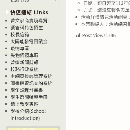
日期：即日起至113年
新
方式：請填寫報名表單：http
快速連結 Links
消
活動詳情請見活動網頁：https
息
曾文家商實境導覽
本案聯絡人：活動總召集人
News
餐管科特色招生
校長信箱
Post Views:
146
太陽能發電回饋金
疫情專區
失物招領專區
曾家新聞剪報
校務行政系統
主網頁後端管理系統
圖書館資訊查詢系統
學年課程計畫書
學生選課輔導手冊
線上教學專區
學校介紹(School
Introduction)