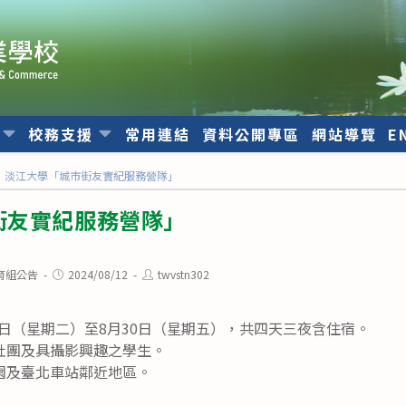
位
校務支援
常用連結
資料公開專區
網站導覽
E
淡江大學「城市街友實紀服務營隊」
街友實紀服務營隊」
Post
Post
育組公告
2024/08/12
twvstn302
published:
author:
27日（星期二）至8月30日（星期五），共四天三夜含住宿。
社團及具攝影興趣之學生。
園及臺北車站鄰近地區。