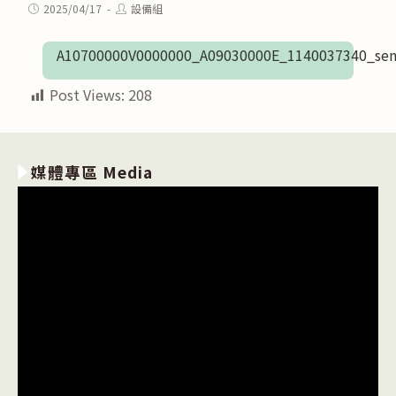
category:
Post
Post
2025/04/17
設備組
published:
author:
A10700000V0000000_A09030000E_1140037340_sen
Post Views:
208
媒體專區 Media