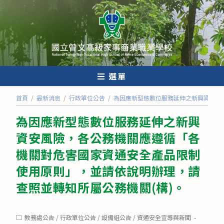
跳
轉
至
主
要
內
選單
容
首頁
/
最新消息
/
行政單位公告
/
為因應新型態數位服務延伸之新興資安風
為因應新型態數位服務延伸之新興
資安風險，各公務機關應遵循「各
機關對危害國家資通安全產品限制
使用原則」，並請依說明辦理，請
查照並轉知所屬公務機關(構)。
Post
教務處公告
/
行政單位公告
/
設備組公告
/
資通安全宣導與新聞