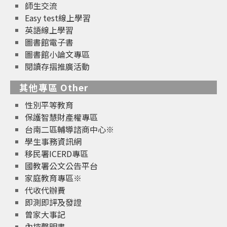
師生交流
Easy test線上學習
英語線上學習
圖書館電子書
圖書館小論文專區
閱讀存摺推廣活動
其他專區 Other
性別平等教育
保護智慧財產權專區
台南二區輔導諮商中心※
學生事務資訊網
移民署ICERD專區
國教署公文公告平台
家庭教育專區※
代收代辦費
即測即評及發證
曾家大事記
內控聲明書