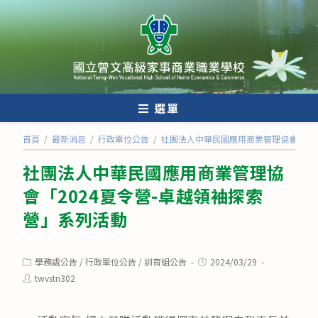
跳
轉
至
主
要
內
選單
容
首頁
/
最新消息
/
行政單位公告
/
社團法人中華民國應用商業管理協會「20
社團法人中華民國應用商業管理協
會「2024夏令營-卓越領袖探索
營」系列活動
Post
Post
學務處公告
/
行政單位公告
/
訓育組公告
2024/03/29
category:
published:
Post
twvstn302
author: