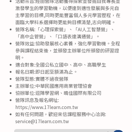
活動宗旨:經由營隊活動獲得探索並發掘自我專長並
激發學生的學習動機，以便達到適性發展與多元自
主學習的目標,同時更能豐富個人多元學習歷程，在
面臨大學科系選擇時更能夠目標清楚,志向明確。
營隊名稱:「心理探索營」、「AI人工智慧營」、
「高中企管營」、「口語表達溝通營」。
營隊效益:協助發展核心素養，強化學習動機。全程
參與課程結束後，並頒發主辦單位所頒發的研習證
明。
適合對象:全國公私立國中、高中、高職學生
報名日期:即日起至額滿為止。
營隊型態:實體不過夜營隊
主辦單位:中華民國應用商業管理協會
協辦單位:逗陣學習網、晴佳國際有限公司
營隊訊息及報名網址:
https://www.17learn.com.tw
如有任何問題，歡迎來信課程服務中心洽詢:
service@17learn.com.tw