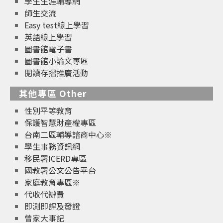
學生生涯輔導網
師生交流
Easy test線上學習
英語線上學習
圖書館電子書
圖書館小論文專區
閱讀存摺推廣活動
其他專區 Other
性別平等教育
保護智慧財產權專區
台南二區輔導諮商中心※
學生事務資訊網
移民署ICERD專區
國教署公文公告平台
家庭教育專區※
代收代辦費
即測即評及發證
曾家大事記