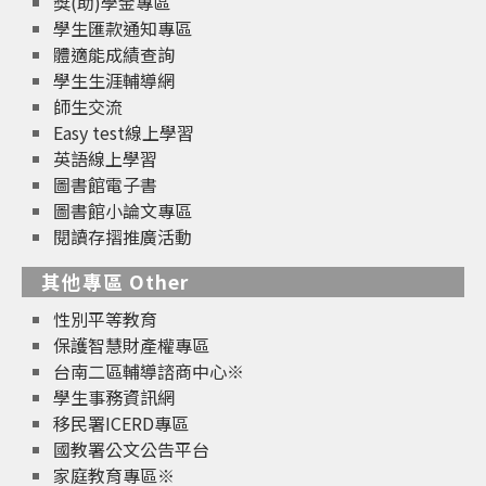
獎(助)學金專區
學生匯款通知專區
體適能成績查詢
學生生涯輔導網
師生交流
Easy test線上學習
英語線上學習
圖書館電子書
圖書館小論文專區
閱讀存摺推廣活動
其他專區 Other
性別平等教育
保護智慧財產權專區
台南二區輔導諮商中心※
學生事務資訊網
移民署ICERD專區
國教署公文公告平台
家庭教育專區※