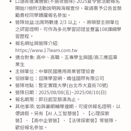
口語表達溝通營(不過夜營隊)-2025夏令營活動報名
開始!!檢附活動說明與海報壹份，敬請惠予公告並鼓
勵貴校同學踴躍報名參加。
營隊效益:出席時數達 2/3 以上，，將頒發主辦單位
之研習證明，可作為多元學習認證並豐富108課綱學
習歷程。
報名網址與營隊介紹:
https://www.17learn.com.tw
適合對象: 高中、高職、五專學生與國/高三應屆畢
業生
主辦單位：中華民國應用商業管理協會
協辦單位：逗陣學習網、晴佳國際有限公司
營隊地點：暫定實踐大學(台北市大直街70號)
營隊日期：2025/08/08(五)~2025/08/10(日)
報名期限：即日起至額滿為止。
其他事項: 如與暑期輔導撞期，可提供報名證明，以
便請假。另有【AI 人工智慧營】、【心理探索
營】、【高中企管營】、【法律探索營】等營隊，
歡迎報名參加。