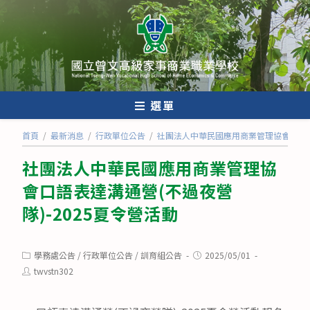
跳
轉
至
主
要
內
選單
容
首頁
/
最新消息
/
行政單位公告
/
社團法人中華民國應用商業管理協會口語表達
社團法人中華民國應用商業管理協
會口語表達溝通營(不過夜營
隊)-2025夏令營活動
Post
Post
學務處公告
/
行政單位公告
/
訓育組公告
2025/05/01
category:
published:
Post
twvstn302
author: