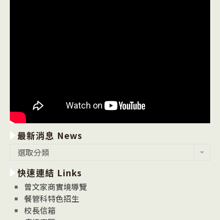
最新消息 News
最
選取分類
新
快速連結 Links
消
息
曾文家商實境導覽
News
餐管科特色招生
校長信箱