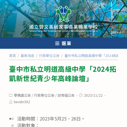
跳
轉
至
主
要
內
選單
容
首頁
/
最新消息
/
行政單位公告
/
臺中市私立明道高級中學「2024拓凱新
臺中市私立明道高級中學「2024拓
凱新世紀青少年高峰論壇」
Post
Post
學務處公告
/
行政單位公告
/
訓育組公告
2023/11/22
category:
published:
Post
twvstn302
author:
活動時間：2023年5月25、26日。
活動對象：