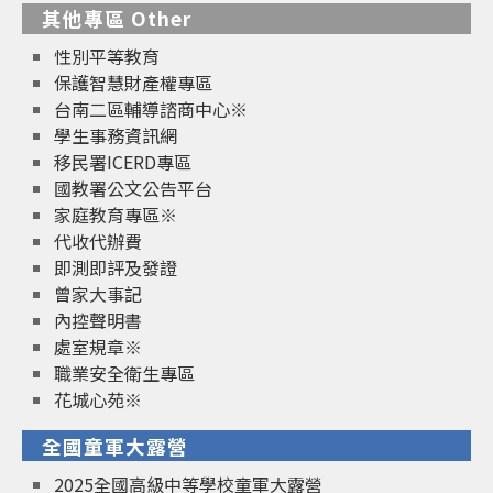
其他專區 Other
性別平等教育
保護智慧財產權專區
台南二區輔導諮商中心※
學生事務資訊網
移民署ICERD專區
國教署公文公告平台
家庭教育專區※
代收代辦費
即測即評及發證
曾家大事記
內控聲明書
處室規章※
職業安全衛生專區
花城心苑※
全國童軍大露營
2025全國高級中等學校童軍大露營