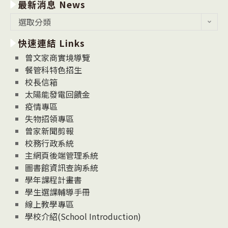
最新消息 News
最
選取分類
新
快速連結 Links
消
息
曾文家商實境導覽
News
餐管科特色招生
校長信箱
太陽能發電回饋金
疫情專區
失物招領專區
曾家新聞剪報
校務行政系統
主網頁後端管理系統
圖書館資訊查詢系統
學年課程計畫書
學生選課輔導手冊
線上教學專區
學校介紹(School Introduction)