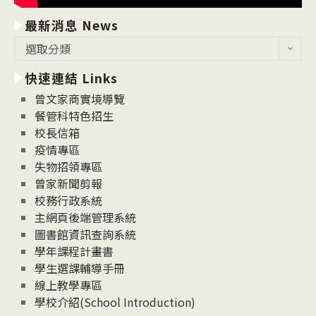
最新消息 News
最
選取分類
新
快速連結 Links
消
息
曾文家商實境導覽
News
餐管科特色招生
校長信箱
疫情專區
失物招領專區
曾家新聞剪報
校務行政系統
主網頁後端管理系統
圖書館資訊查詢系統
學年課程計畫書
學生選課輔導手冊
線上教學專區
學校介紹(School Introduction)