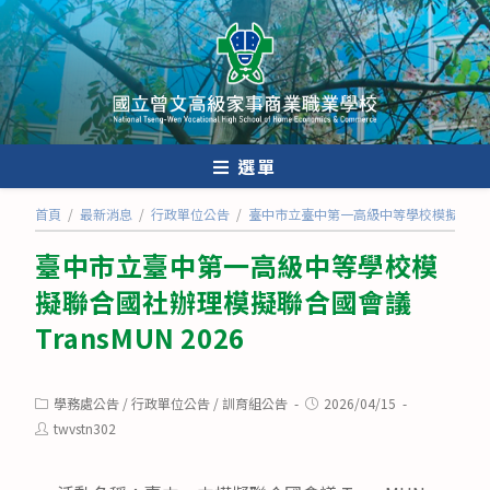
跳
轉
至
主
要
內
選單
容
首頁
/
最新消息
/
行政單位公告
/
臺中市立臺中第一高級中等學校模擬聯合國社辦
臺中市立臺中第一高級中等學校模
擬聯合國社辦理模擬聯合國會議
TransMUN 2026
Post
Post
學務處公告
/
行政單位公告
/
訓育組公告
2026/04/15
category:
published:
Post
twvstn302
author: