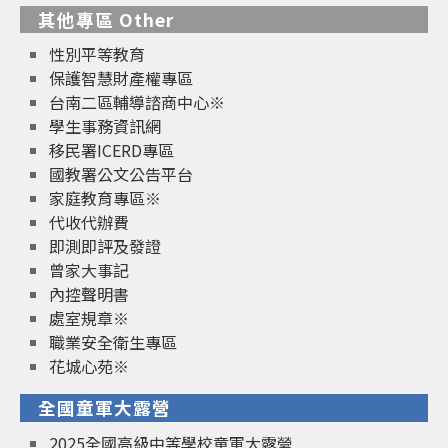
其他專區 Other
性別平等教育
保護智慧財產權專區
台南二區輔導諮商中心※
學生事務資訊網
移民署ICERD專區
國教署公文公告平台
家庭教育專區※
代收代辦費
即測即評及發證
曾家大事記
內控聲明書
處室規章※
職業安全衛生專區
花城心苑※
全國童軍大露營
2025全國高級中等學校童軍大露營