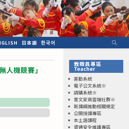
NGLISH
日本語
한국어
教職員專區
－無人機競賽」
Teacher
差勤系統
電子公文系統※
請購系統※
曾文家商雲端社群※
新課綱推動相關規定
公開授課專區
本土語課程
資通安全維護專區