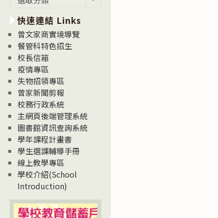
新
快速連結 Links
消
息
曾文家商實境導覽
News
餐管科特色招生
校長信箱
疫情專區
失物招領專區
曾家新聞剪報
校務行政系統
主網頁後端管理系統
圖書館資訊查詢系統
學年課程計畫書
學生選課輔導手冊
線上教學專區
學校介紹(School
Introduction)