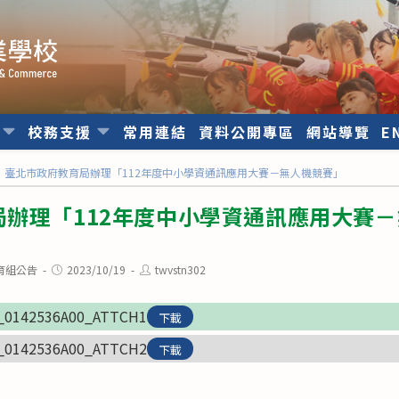
位
校務支援
常用連結
資料公開專區
網站導覽
E
臺北市政府教育局辦理「112年度中小學資通訊應用大賽－無人機競賽」
局辦理「112年度中小學資通訊應用大賽
Post
Post
育組公告
2023/10/19
twvstn302
published:
author:
_0142536A00_ATTCH1
下載
_0142536A00_ATTCH2
下載