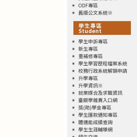
ODF專區
舊版公文系統※
學生專區
Student
學生申訴專區
新生專區
重補修專區
學生學習歷程檔案系統
校務行政系統解鎖申請
升學專區
升學資訊※
就業媒合及求職資訊
臺銀學雜費入口網
獎(助)學金專區
學生匯款通知專區
體適能成績查詢
學生生涯輔導網
師生交流