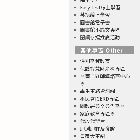
Easy test線上學習
英語線上學習
圖書館電子書
圖書館小論文專區
閱讀存摺推廣活動
其他專區 Other
性別平等教育
保護智慧財產權專區
台南二區輔導諮商中心
※
學生事務資訊網
移民署ICERD專區
國教署公文公告平台
家庭教育專區※
代收代辦費
即測即評及發證
曾家大事記