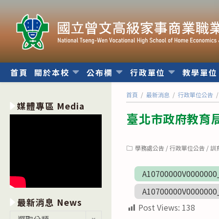
跳
轉
至
主
要
內
首頁
關於本校
公布欄
行政單位
教學單
容
首頁
/
最新消息
/
行政單位公告
/
媒體專區 Media
臺北市政府教育
Post
學務處公告
/
行政單位公告
/
訓
category:
A10700000V0000000
A10700000V0000000
最新消息 News
Post Views:
138
最
選取分類