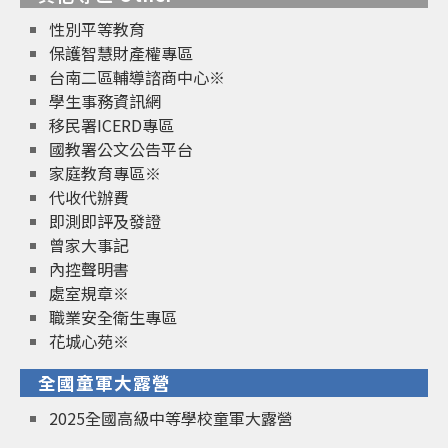
性別平等教育
保護智慧財產權專區
台南二區輔導諮商中心※
學生事務資訊網
移民署ICERD專區
國教署公文公告平台
家庭教育專區※
代收代辦費
即測即評及發證
曾家大事記
內控聲明書
處室規章※
職業安全衛生專區
花城心苑※
全國童軍大露營
2025全國高級中等學校童軍大露營