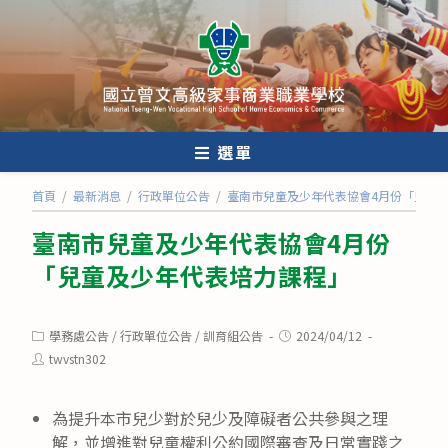
跳
轉
至
主
要
內
選單
容
首頁
/
最新消息
/
行政單位公告
/
臺南市兒童及少年代表協會4月份「兒童
臺南市兒童及少年代表協會4月份
「兒童及少年代表培力課程」
Post
Post
學務處公告
/
行政單位公告
/
訓育組公告
2024/04/12
category:
published:
Post
twvstn302
author:
為提升本市兒少對於兒少及障礙者公共參與之理
解，並增進對兒童權利公約國際審查及日常實踐之