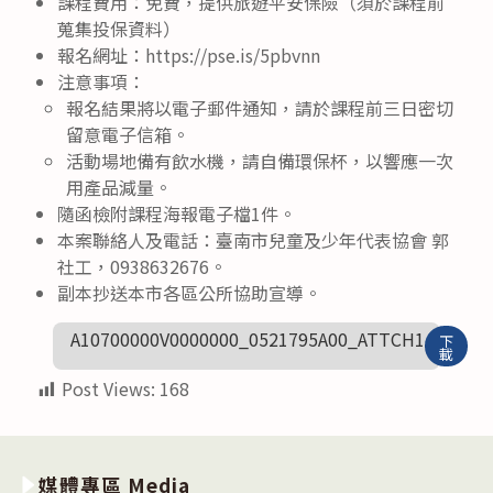
課程費用：免費，提供旅遊平安保險（須於課程前
蒐集投保資料）
報名網址：https://pse.is/5pbvnn
注意事項：
報名結果將以電子郵件通知，請於課程前三日密切
留意電子信箱。
活動場地備有飲水機，請自備環保杯，以響應一次
用產品減量。
隨函檢附課程海報電子檔1件。
本案聯絡人及電話：臺南市兒童及少年代表協會 郭
社工，0938632676。
副本抄送本市各區公所協助宣導。
A10700000V0000000_0521795A00_ATTCH1
下
載
Post Views:
168
媒體專區 Media