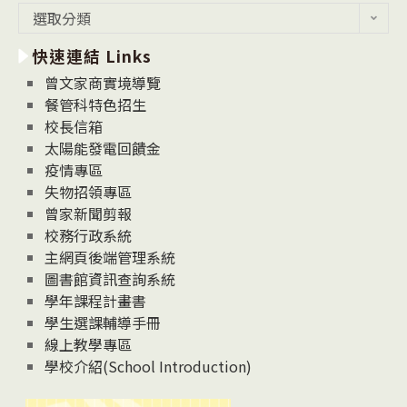
最
選取分類
新
快速連結 Links
消
息
曾文家商實境導覽
News
餐管科特色招生
校長信箱
太陽能發電回饋金
疫情專區
失物招領專區
曾家新聞剪報
校務行政系統
主網頁後端管理系統
圖書館資訊查詢系統
學年課程計畫書
學生選課輔導手冊
線上教學專區
學校介紹(School Introduction)