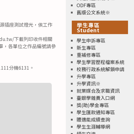
ODF專區
舊版公文系統※
源插座測試燈光，俟工作
學生專區
Student
.edu.tw/下載列印收件相關
學生申訴專區
完畢，各單位之作品編號請參
新生專區
重補修專區
學生學習歷程檔案系統
11分機6131。
校務行政系統解鎖申請
升學專區
升學資訊※
就業媒合及求職資訊
臺銀學雜費入口網
獎(助)學金專區
學生匯款通知專區
體適能成績查詢
學生生涯輔導網
師生交流