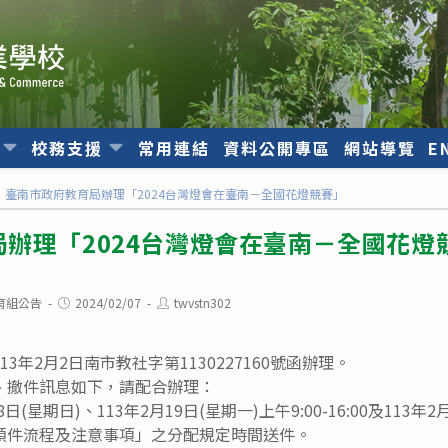
位
校務支援
常用連結
資料公開專區
網站導覽
E
臺南市政府教育局辦理「2024台灣燈會在臺南－全國花燈競賽」
辦理「2024台灣燈會在臺南－全國花燈
Post
Post
育組公告
2024/02/07
twvstn302
published:
author:
3年2月2日南市教社字第1130227160號函辦理。
、撤件訊息如下，請配合辦理：
日(星期日)、113年2月19日(星期一)上午9:00-16:00及113年
「收領件流程及注意事項」之分配規定時間送件。