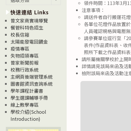
領件時間：113年3月1
新
注意事項：
快速連結 Links
消
請送件者自行搬運花燈
息
曾文家商實境導覽
各單位花燈作品放置於
News
餐管科特色招生
人員確認規格與電壓無
校長信箱
請參賽單位逕行至「2024
太陽能發電回饋金
表件(作品資料表、收
疫情專區
照所下載之作品資料表
失物招領專區
請所屬機關學校於上開時
曾家新聞剪報
詳情請見該局來函及活動
校務行政系統
檢附該局來函及活動注
主網頁後端管理系統
圖書館資訊查詢系統
學年課程計畫書
學生選課輔導手冊
線上教學專區
學校介紹(School
Introduction)