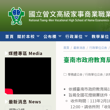
跳
轉
至
主
要
內
首頁
關於本校
公布欄
行政單位
教學單
容
首頁
/
最新消息
/
行政單位公告
/
媒體專區 Media
臺南市政府教育局
Post
學務處公告
/
行政單位公告
/
訓
category:
依據臺南市政府教育局11
旨揭全國花燈競賽送件
收件時間：113年2月18
最新消息 News
12:00。請依所附
最
選取分類