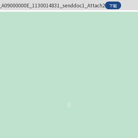
_A09000000E_1130014831_senddoc1_Attach2
下載