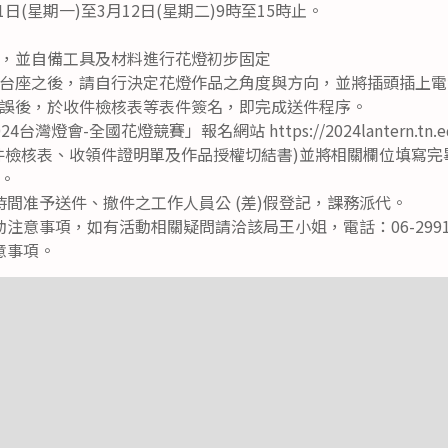
1日(星期一)至3月12日(星期二)9時至15時止。
，並自備工具及材料進行花燈初步固定
台座之後，請自行決定花燈作品之角度與方向，並將插頭插上電
誤後，於收件檢核表等表件簽名，即完成送件程序。
台灣燈會-全國花燈競賽」報名網站 https://2024lantern.tn
件檢核表、收領件證明單及作品授權切結書)並將相關欄位填寫
。
間准予送件、撤件之工作人員公 (差)假登記，課務派代。
注意事項，如有活動相關疑問請洽該局王小姐，電話：06-29911
意事項。