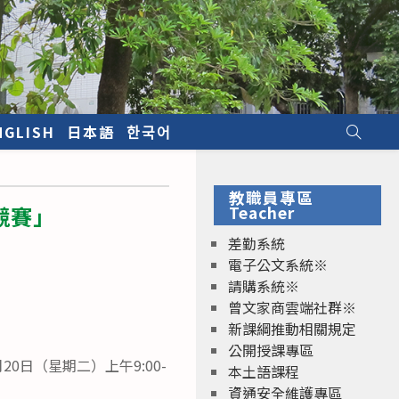
NGLISH
日本語
한국어
教職員專區
競賽」
Teacher
差勤系統
電子公文系統※
請購系統※
曾文家商雲端社群※
新課綱推動相關規定
公開授課專區
2月20日（星期二）上午9:00-
本土語課程
資通安全維護專區