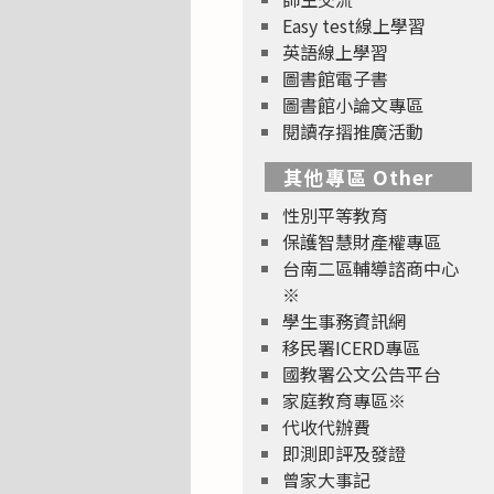
Easy test線上學習
英語線上學習
圖書館電子書
圖書館小論文專區
閱讀存摺推廣活動
其他專區 Other
性別平等教育
保護智慧財產權專區
台南二區輔導諮商中心
※
學生事務資訊網
移民署ICERD專區
國教署公文公告平台
家庭教育專區※
代收代辦費
即測即評及發證
曾家大事記