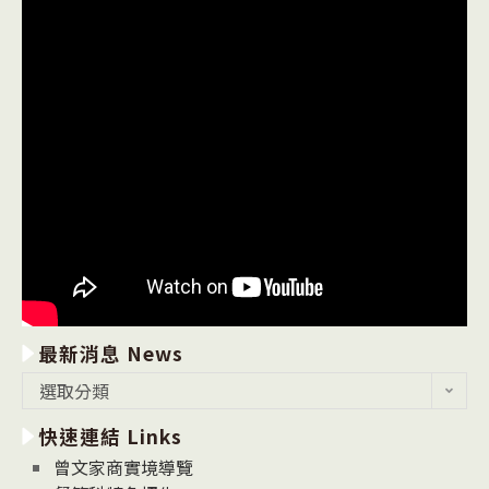
最新消息 News
最
選取分類
新
快速連結 Links
消
息
曾文家商實境導覽
News