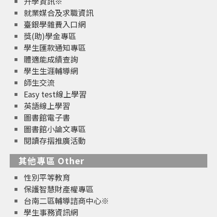
升學資訊※
就業媒合及求職資訊
臺銀學雜費入口網
獎(助)學金專區
學生匯款通知專區
體適能成績查詢
學生生涯輔導網
師生交流
Easy test線上學習
英語線上學習
圖書館電子書
圖書館小論文專區
閱讀存摺推廣活動
其他專區 Other
性別平等教育
保護智慧財產權專區
台南二區輔導諮商中心※
學生事務資訊網