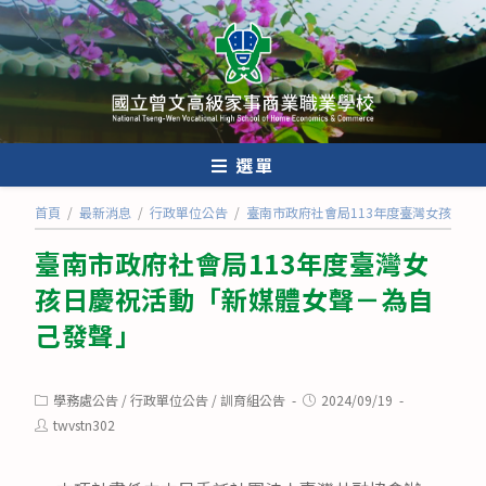
跳
轉
至
主
要
內
選單
容
首頁
/
最新消息
/
行政單位公告
/
臺南市政府社會局113年度臺灣女孩日慶
臺南市政府社會局113年度臺灣女
孩日慶祝活動「新媒體女聲－為自
己發聲」
Post
Post
學務處公告
/
行政單位公告
/
訓育組公告
2024/09/19
category:
published:
Post
twvstn302
author: