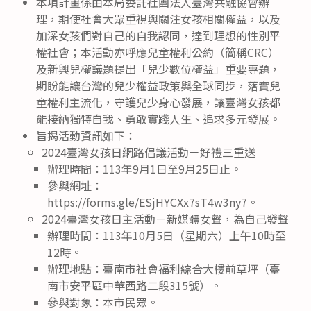
本項計畫係由本局委託社團法人臺灣共融協會辦
理，期使社會大眾重視與關注女孩相關權益，以及
加深女孩們對自己的自我認同，達到理想的性別平
權社會；本活動亦呼應兒童權利公約（簡稱CRC）
及新興兒權議題提出「兒少數位權益」重要專題，
期盼能讓台灣的兒少權益政策與全球同步，落實兒
童權利主流化，守護兒少身心發展，讓臺灣女孩都
能接納獨特自我、勇敢實踐人生、追求多元發展。
旨揭活動資訊如下：
2024臺灣女孩日網路倡議活動－好禮三重送
辦理時間：113年9月1日至9月25日止。
參與網址：
https://forms.gle/ESjHYCXx7sT4w3ny7。
2024臺灣女孩日主活動－新媒體女聲，為自己發聲
辦理時間：113年10月5日（星期六）上午10時至
12時。
辦理地點：臺南市社會福利綜合大樓前草坪（臺
南市安平區中華西路二段315號）。
參與對象：本市民眾。