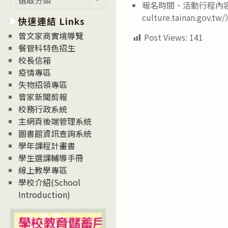
報名時間、活動行程內容、
新
culture.tainan.gov.
快速連結 Links
消
息
曾文家商實境導覽
Post Views:
141
News
餐管科特色招生
校長信箱
疫情專區
失物招領專區
曾家新聞剪報
校務行政系統
主網頁後端管理系統
圖書館資訊查詢系統
學年課程計畫書
學生選課輔導手冊
線上教學專區
學校介紹(School
Introduction)