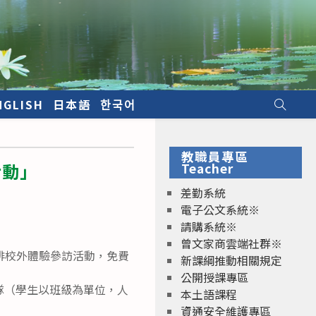
NGLISH
日本語
한국어
教職員專區
活動」
Teacher
差勤系統
電子公文系統※
請購系統※
曾文家商雲端社群※
排校外體驗參訪活動，免費
新課綱推動相關規定
公開授課專區
1隊（學生以班級為單位，人
本土語課程
資通安全維護專區