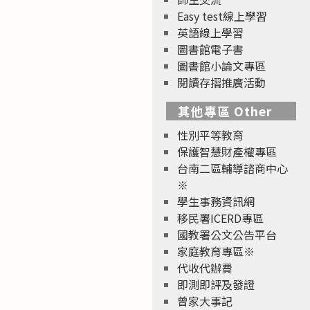
Easy test線上學習
英語線上學習
圖書館電子書
圖書館小論文專區
閱讀存摺推廣活動
其他專區 Other
性別平等教育
保護智慧財產權專區
台南二區輔導諮商中心
※
學生事務資訊網
移民署ICERD專區
國教署公文公告平台
家庭教育專區※
代收代辦費
即測即評及發證
曾家大事記