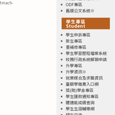
ach-
ODF專區
舊版公文系統※
學生專區
Student
學生申訴專區
新生專區
重補修專區
學生學習歷程檔案系統
校務行政系統解鎖申請
升學專區
升學資訊※
就業媒合及求職資訊
臺銀學雜費入口網
獎(助)學金專區
學生匯款通知專區
體適能成績查詢
學生生涯輔導網
師生交流