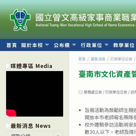
跳
轉
至
主
要
內
首頁
關於本校
公布欄
行政單位
教學單
容
首頁
/
最新消息
/
行政單位公告
/
媒體專區 Media
臺南市文化資產
Post
學務處公告
/
行政單位公告
/
訓
category:
旨揭活動為鼓勵師生親
開放本市老師報名帶隊
校外體驗參訪活動將安排
最新消息 News
數30人以下，老師及
最
選取分類