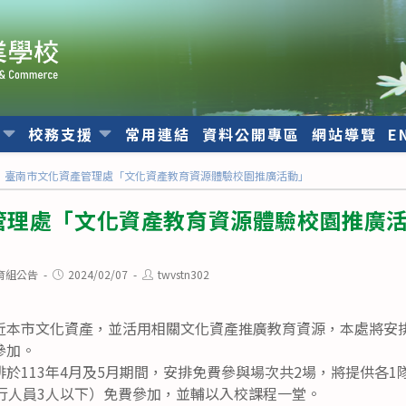
位
校務支援
常用連結
資料公開專區
網站導覽
E
臺南市文化資產管理處「文化資產教育資源體驗校園推廣活動」
管理處「文化資產教育資源體驗校園推廣
Post
Post
育組公告
2024/02/07
twvstn302
published:
author:
近本市文化資產，並活用相關文化資產推廣教育資源，本處將安
參加。
於113年4月及5月期間，安排免費參與場次共2場，將提供各
隨行人員3人以下）免費參加，並輔以入校課程一堂。