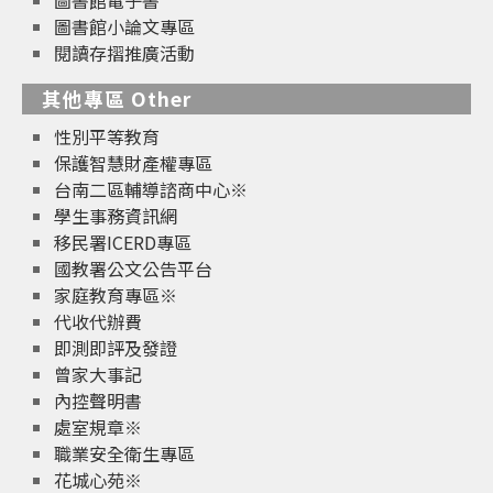
圖書館電子書
圖書館小論文專區
閱讀存摺推廣活動
其他專區 Other
性別平等教育
保護智慧財產權專區
台南二區輔導諮商中心※
學生事務資訊網
移民署ICERD專區
國教署公文公告平台
家庭教育專區※
代收代辦費
即測即評及發證
曾家大事記
內控聲明書
處室規章※
職業安全衛生專區
花城心苑※