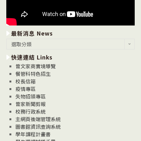
最新消息 News
最
選取分類
新
快速連結 Links
消
息
曾文家商實境導覽
News
餐管科特色招生
校長信箱
疫情專區
失物招領專區
曾家新聞剪報
校務行政系統
主網頁後端管理系統
圖書館資訊查詢系統
學年課程計畫書