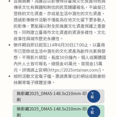
旨揭競賽，為廣召以影像保存臺南文化資產特色與
傳承文化有興趣和熱忱的民眾踴躍報名，不論是已
登錄的文化資產，亦或是生活中潛在的文化資產，
透過影像徵件活動不僅能為在地文化留下更多動人
的影像，更能藉以對全民推廣文化資產保護之重要
性，同時建立臺南市文化資產的資源多樣性、文化
故事性與城市歷史永續性。
徵件期自即日起至114年6月30日17:00止，以臺南
市已登錄或生活中潛在的文化資產為創作元素與發
想，不限影片類型、長度30分鐘內，個人或團體國
內外人士皆可報名。總獎金45萬元、首獎金15萬
元。詳情請上官網(https://2025intainan.com/)。
檢附活動文宣電子檔，惠請貴單位於網站或臉書粉
絲團等電子媒體宣傳。
無影藏2025_DMA5-148.5x210mm-印
下
載
刷
無影藏2025_DMA5-148.5x210mm-印
下
載
刷