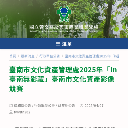
跳
轉
至
主
要
內
選單
容
首頁
/
最新消息
/
行政單位公告
/
臺南市文化資產管理處2025年「in臺南
臺南市文化資產管理處2025年「in
臺南無影藏」臺南市文化資產影像
競賽
Post
Post
學務處公告
/
行政單位公告
/
訓育組公告
2025/04/07
category:
published:
Post
twvstn302
author: