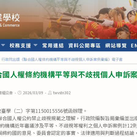
位
校務支援
常用連結
資料公開專區
網站導覽
E
行政院出版《聯合國人權條約機構平等與不歧視個人申訴案例彙編》電子書
合國人權條約機構平等與不歧視個人申訴
Post
Post
育組公告
2026/03/09
twvstn302
published:
author:
教臺學（二）字第1150015556號函辦理。
聯合國人權公約禁止歧視規範之理解，行政院編製旨揭彙編並出
條約機構近年審議涉及平等、不歧視等權利之個人申訴案例計12
與締約國的意見、委員會認定的事實、法律適用與判斷過程結論