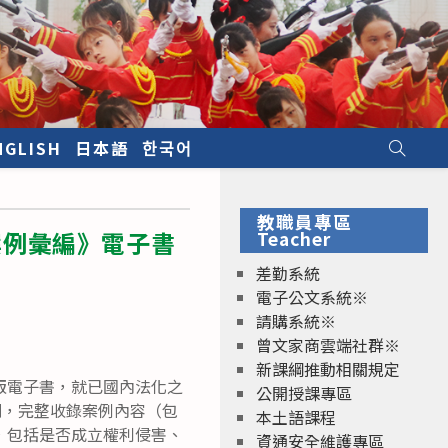
NGLISH
日本語
한국어
教職員專區
案例彙編》電子書
Teacher
差勤系統
電子公文系統※
請購系統※
曾文家商雲端社群※
新課綱推動相關規定
版電子書，就已國內法化之
公開授課專區
則，完整收錄案例內容（包
本土語課程
，包括是否成立權利侵害、
資通安全維護專區