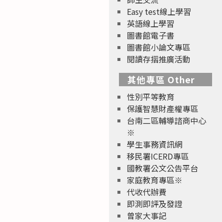
Easy test線上學習
英語線上學習
圖書館電子書
圖書館小論文專區
閱讀存摺推廣活動
其他專區 Other
性別平等教育
保護智慧財產權專區
台南二區輔導諮商中心
※
學生事務資訊網
移民署ICERD專區
國教署公文公告平台
家庭教育專區※
代收代辦費
即測即評及發證
曾家大事記