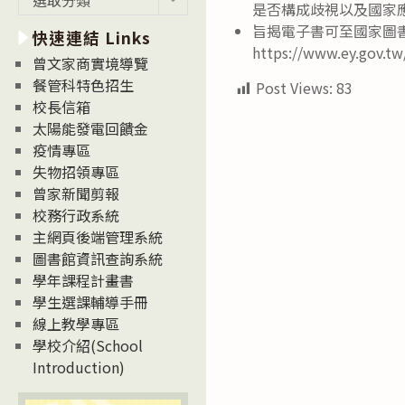
是否構成歧視以及國家
新
旨揭電子書可至國家圖
快速連結 Links
消
https://www.ey.g
息
曾文家商實境導覽
News
餐管科特色招生
Post Views:
83
校長信箱
太陽能發電回饋金
疫情專區
失物招領專區
曾家新聞剪報
校務行政系統
主網頁後端管理系統
圖書館資訊查詢系統
學年課程計畫書
學生選課輔導手冊
線上教學專區
學校介紹(School
Introduction)