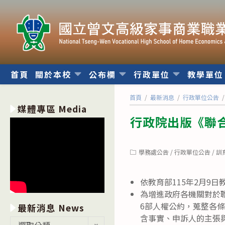
跳
轉
至
主
要
內
首頁
關於本校
公布欄
行政單位
教學單
容
首頁
/
最新消息
/
行政單位公告
/
媒體專區 Media
行政院出版《聯
Post
學務處公告
/
行政單位公告
/
訓
category:
依教育部115年2月9日
為增進政府各機關對於
6部人權公約，蒐整各
最新消息 News
含事實、申訴人的主張
最
選取分類