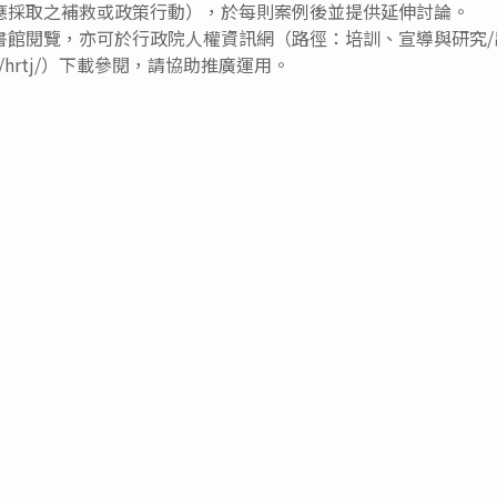
應採取之補救或政策行動），於每則案例後並提供延伸討論。
書館閱覽，亦可於行政院人權資訊網（路徑：培訓、宣導與研究/
ov.tw/hrtj/）下載參閱，請協助推廣運用。