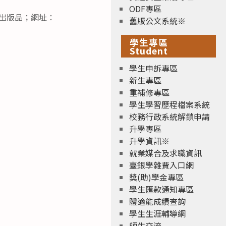
ODF專區
出版品；網址：
舊版公文系統※
學生專區
Student
學生申訴專區
新生專區
重補修專區
學生學習歷程檔案系統
校務行政系統解鎖申請
升學專區
升學資訊※
就業媒合及求職資訊
臺銀學雜費入口網
獎(助)學金專區
學生匯款通知專區
體適能成績查詢
學生生涯輔導網
師生交流