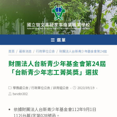
跳
轉
至
主
要
內
選單
容
首頁
/
最新消息
/
行政單位公告
/
財團法人台新青少年基金會第24屆「台
財團法人台新青少年基金會第24屆
「台新青少年志工菁英獎」選拔
Post
Post
學務處公告
/
行政單位公告
/
訓育組公告
2023/09/19
category:
published:
Post
twvstn302
author:
依據財團法人台新青少年基金會112年9月1日
112(台基)字第028號函。