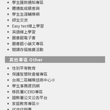
學生匯款通知專區
體適能成績查詢
學生生涯輔導網
師生交流
Easy test線上學習
英語線上學習
圖書館電子書
圖書館小論文專區
閱讀存摺推廣活動
其他專區 Other
性別平等教育
保護智慧財產權專區
台南二區輔導諮商中心※
學生事務資訊網
移民署ICERD專區
國教署公文公告平台
家庭教育專區※
代收代辦費