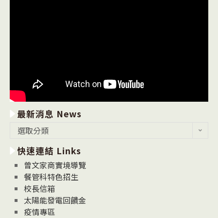
最新消息 News
最
選取分類
新
快速連結 Links
消
息
曾文家商實境導覽
News
餐管科特色招生
校長信箱
太陽能發電回饋金
疫情專區