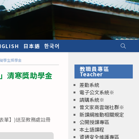
NGLISH
日本語
한국어
障礙學生獎學金
教職員專區
航」清寒獎助學金
Teacher
差勤系統
電子公文系統※
請購系統※
曾文家商雲端社群※
新課綱推動相關規定
表單】)送至教務處註冊
公開授課專區
本土語課程
資通安全維護專區