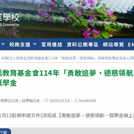
位
校務支援
常用連結
資料公開專區
網站導覽
E
財團法人德慈生活教育基金會114年「勇敢追夢，德慈領航」清寒獎助學金及身心
活教育基金會114年「勇敢追夢，德慈領
獎學金
Post
Post
行政單位公告
/
註冊組公告
2025/10/14
twvstn208
published:
author:
1月12前將申請文件(須完成【勇敢追夢，德慈領航─獎學金線上
下載