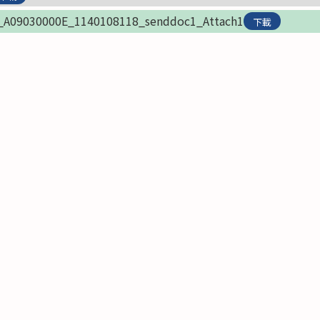
_A09030000E_1140108118_senddoc1_Attach1
下載