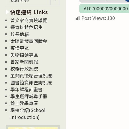
新
A10700000V0000000
快速連結 Links
消
Post Views:
130
息
曾文家商實境導覽
News
餐管科特色招生
校長信箱
太陽能發電回饋金
疫情專區
失物招領專區
曾家新聞剪報
校務行政系統
主網頁後端管理系統
圖書館資訊查詢系統
學年課程計畫書
學生選課輔導手冊
線上教學專區
學校介紹(School
Introduction)