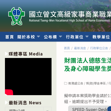
跳
轉
至
主
要
內
首頁
關於本校
公布欄
行政單位
教學單
容
首頁
/
最新消息
/
行政單位公告
/
媒體專區 Media
財團法人德慈生
及身心障礙學生
Post
教務處公告
/
獎(助)學金專區
/
category:
擬申請本案獎助學金請於1
組，逾期提出不予受理。
最新消息 News
SPEED-Super-Desk
最
選取分類