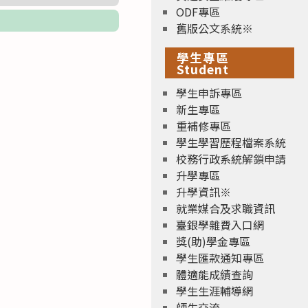
ODF專區
舊版公文系統※
學生專區
Student
學生申訴專區
新生專區
重補修專區
學生學習歷程檔案系統
校務行政系統解鎖申請
升學專區
升學資訊※
就業媒合及求職資訊
臺銀學雜費入口網
獎(助)學金專區
學生匯款通知專區
體適能成績查詢
學生生涯輔導網
師生交流