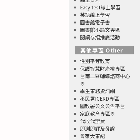
Easy test線上學習
英語線上學習
圖書館電子書
圖書館小論文專區
閱讀存摺推廣活動
其他專區 Other
性別平等教育
保護智慧財產權專區
台南二區輔導諮商中心
※
學生事務資訊網
移民署ICERD專區
國教署公文公告平台
家庭教育專區※
代收代辦費
即測即評及發證
曾家大事記