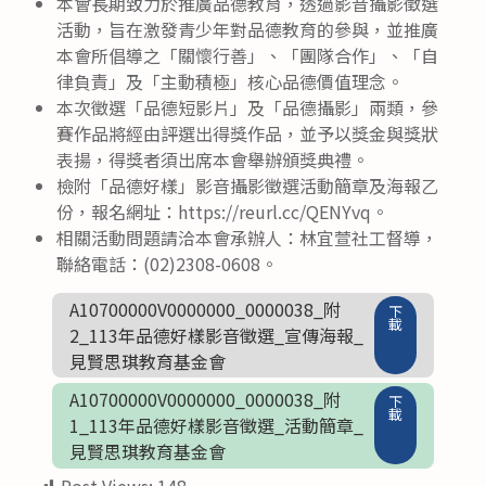
本會長期致力於推廣品德教育，透過影音攝影徵選
活動，旨在激發青少年對品德教育的參與，並推廣
本會所倡導之「關懷行善」、「團隊合作」、「自
律負責」及「主動積極」核心品德價值理念。
本次徵選「品德短影片」及「品德攝影」兩類，參
賽作品將經由評選出得獎作品，並予以獎金與獎狀
表揚，得獎者須出席本會舉辦頒獎典禮。
檢附「品德好樣」影音攝影徵選活動簡章及海報乙
份，報名網址：https://reurl.cc/QENYvq。
相關活動問題請洽本會承辦人：林宜萱社工督導，
聯絡電話：(02)2308-0608。
A10700000V0000000_0000038_附
下
載
2_113年品德好樣影音徵選_宣傳海報_
見賢思琪教育基金會
A10700000V0000000_0000038_附
下
載
1_113年品德好樣影音徵選_活動簡章_
見賢思琪教育基金會