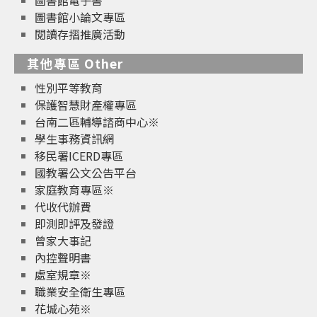
圖書館電子書
圖書館小論文專區
閱讀存摺推廣活動
其他專區 Other
性別平等教育
保護智慧財產權專區
台南二區輔導諮商中心※
學生事務資訊網
移民署ICERD專區
國教署公文公告平台
家庭教育專區※
代收代辦費
即測即評及發證
曾家大事記
內控聲明書
處室規章※
職業安全衛生專區
花城心苑※