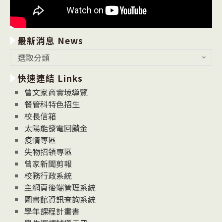
最新消息 News
最
選取分類
新
快速連結 Links
消
息
曾文家商實境導覽
News
餐管科特色招生
校長信箱
太陽能發電回饋金
疫情專區
失物招領專區
曾家新聞剪報
校務行政系統
主網頁後端管理系統
圖書館資訊查詢系統
學年課程計畫書