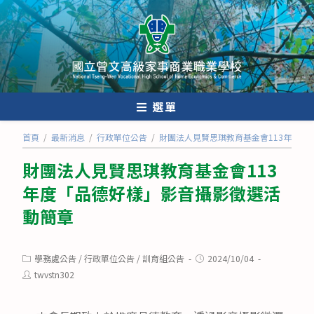
跳
轉
至
主
要
內
選單
容
首頁
/
最新消息
/
行政單位公告
/
財團法人見賢思琪教育基金會113年度「
財團法人見賢思琪教育基金會113
年度「品德好樣」影音攝影徵選活
動簡章
Post
Post
學務處公告
/
行政單位公告
/
訓育組公告
2024/10/04
category:
published:
Post
twvstn302
author: