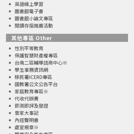
英語線上學習
圖書館電子書
圖書館小論文專區
閱讀存摺推廣活動
其他專區 Other
性別平等教育
保護智慧財產權專區
台南二區輔導諮商中心※
學生事務資訊網
移民署ICERD專區
國教署公文公告平台
家庭教育專區※
代收代辦費
即測即評及發證
曾家大事記
內控聲明書
處室規章※