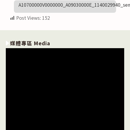
A10700000V0000000_A09030000E_1140029940_sen
Post Views:
152
媒體專區 Media