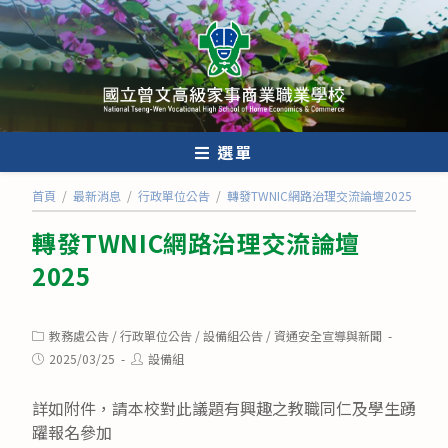
跳
轉
至
主
要
內
選單
容
首頁
/
最新消息
/
行政單位公告
/
轉發TWNIC網路治理交流論壇2025
轉發TWNIC網路治理交流論壇
2025
Post
教務處公告
/
行政單位公告
/
設備組公告
/
資通安全宣導與新聞
category:
Post
Post
2025/03/25
設備組
published:
author:
詳如附件，請本校對此議題有興趣之教職同仁及學生踴
躍報名參加