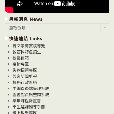
最新消息 News
最
選取分類
新
快速連結 Links
消
息
曾文家商實境導覽
News
餐管科特色招生
校長信箱
疫情專區
失物招領專區
曾家新聞剪報
校務行政系統
主網頁後端管理系統
圖書館資訊查詢系統
學年課程計畫書
學生選課輔導手冊
線上教學專區