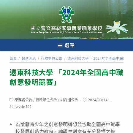
跳
轉
至
主
要
內
選單
容
首頁
/
最新消息
/
行政單位公告
/
遠東科技大學 「2024年全國高中職創意
遠東科技大學 「2024年全國高中職
創意發明競賽」
Post
Post
學務處公告
/
行政單位公告
/
訓育組公告
2024/03/14
category:
published:
Post
twvstn302
author:
為激發青少年之創意發明構想並協助全國高中職學
校發展創造力教育，讓學生創意有充分發揮之舞