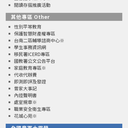
閱讀存摺推廣活動
其他專區 Other
性別平等教育
保護智慧財產權專區
台南二區輔導諮商中心※
學生事務資訊網
移民署ICERD專區
國教署公文公告平台
家庭教育專區※
代收代辦費
即測即評及發證
曾家大事記
內控聲明書
處室規章※
職業安全衛生專區
花城心苑※
全國童軍大露營