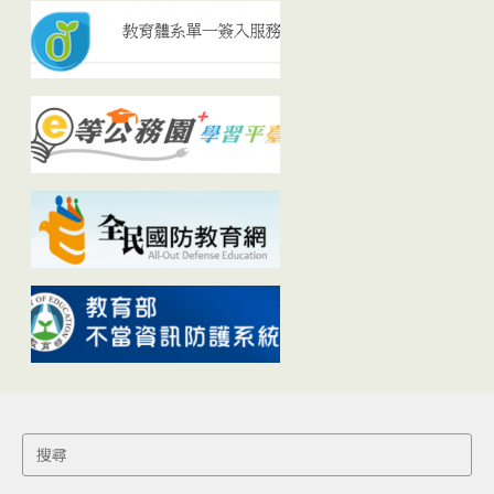
Search
for: