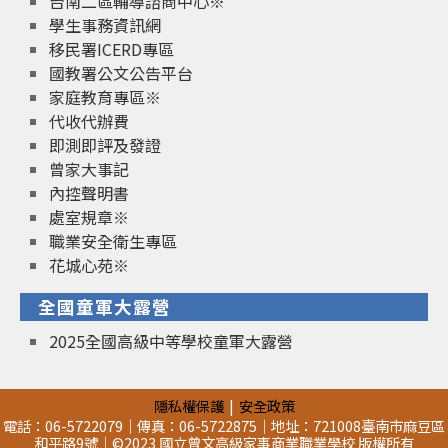
台南二區輔導諮商中心※
學生事務資訊網
移民署ICERD專區
國教署公文公告平台
家庭教育專區※
代收代辦費
即測即評及發證
曾家大事記
內控聲明書
處室規章※
職業安全衛生專區
花城心苑※
全國童軍大露營
2025全國高級中等學校童軍大露營
隱私權保護
安全政策
電話：06-5722079｜傳真：06-5722875｜地址：721008臺南市麻豆區
和平路9號｜©2023 國立曾文高級家事商業職業學校 版權所有