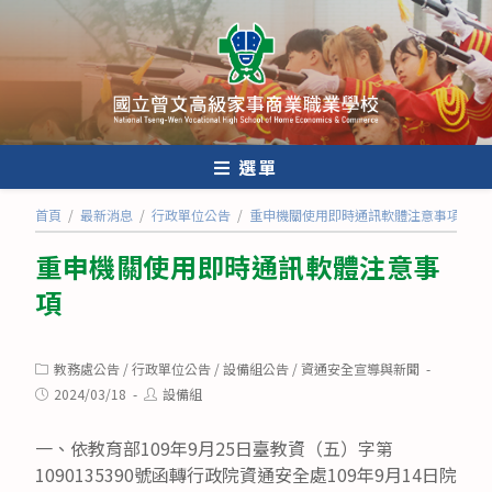
跳
轉
至
主
要
內
選單
容
首頁
/
最新消息
/
行政單位公告
/
重申機關使用即時通訊軟體注意事項
重申機關使用即時通訊軟體注意事
項
Post
教務處公告
/
行政單位公告
/
設備組公告
/
資通安全宣導與新聞
category:
Post
Post
2024/03/18
設備組
published:
author:
一、依教育部109年9月25日臺教資（五）字第
1090135390號函轉行政院資通安全處109年9月14日院