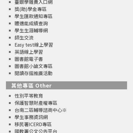
臺銀學雜費入口網
獎(助)學金專區
學生匯款通知專區
體適能成績查詢
學生生涯輔導網
師生交流
Easy test線上學習
英語線上學習
圖書館電子書
圖書館小論文專區
閱讀存摺推廣活動
其他專區 Other
性別平等教育
保護智慧財產權專區
台南二區輔導諮商中心※
學生事務資訊網
移民署ICERD專區
國教署公文公告平台