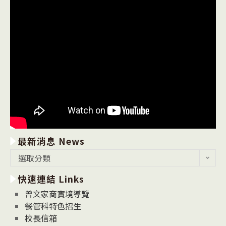
最新消息 News
最
選取分類
新
快速連結 Links
消
息
曾文家商實境導覽
News
餐管科特色招生
校長信箱