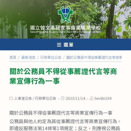
跳
轉
至
主
要
內
選單
容
首頁
/
最新消息
/
行政單位公告
/
關於公務員不得從事薦證代言等商業宣傳
關於公務員不得從事薦證代言等商
業宣傳行為一事
Post
Post
Post
人事室公告
/
行政單位公告
2023/11/14
twvstn104
category:
published:
author:
關於公務員不得從事薦證代言等商業宣傳行為一事
公務員與他人約定為其從事薦證代言等商業宣傳行為，
即違反服務法第14條第1項規定；反之，則應視公務員