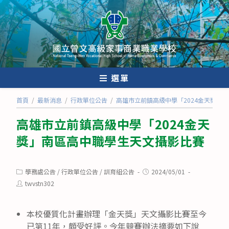
跳
轉
至
主
要
內
選單
容
首頁
/
最新消息
/
行政單位公告
/
高雄市立前鎮高級中學「2024金天獎」
高雄市立前鎮高級中學「2024金天
獎」南區高中職學生天文攝影比賽
Post
Post
學務處公告
/
行政單位公告
/
訓育組公告
2024/05/01
category:
published:
Post
twvstn302
author:
本校優質化計畫辦理「金天獎」天文攝影比賽至今
已第11年，頗受好評。今年競賽辦法摘要如下說