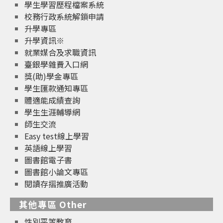
學生學習歷程檔案系統
校務行政系統解鎖申請
升學專區
升學資訊※
就業媒合及求職資訊
臺銀學雜費入口網
獎(助)學金專區
學生匯款通知專區
體適能成績查詢
學生生涯輔導網
師生交流
Easy test線上學習
英語線上學習
圖書館電子書
圖書館小論文專區
閱讀存摺推廣活動
其他專區 Other
性別平等教育