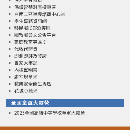
性別平等教育
保護智慧財產權專區
台南二區輔導諮商中心※
學生事務資訊網
移民署ICERD專區
國教署公文公告平台
家庭教育專區※
代收代辦費
即測即評及發證
曾家大事記
內控聲明書
處室規章※
職業安全衛生專區
花城心苑※
全國童軍大露營
2025全國高級中等學校童軍大露營