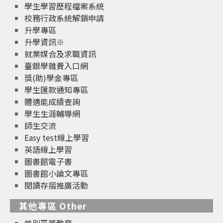
學生學習歷程檔案系統
校務行政系統解鎖申請
升學專區
升學資訊※
就業媒合及求職資訊
臺銀學雜費入口網
獎(助)學金專區
學生匯款通知專區
體適能成績查詢
學生生涯輔導網
師生交流
Easy test線上學習
英語線上學習
圖書館電子書
圖書館小論文專區
閱讀存摺推廣活動
其他專區 Other