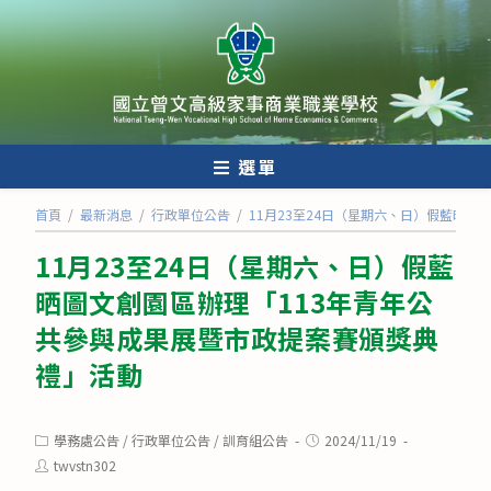
跳
轉
至
主
要
內
選單
容
首頁
/
最新消息
/
行政單位公告
/
11月23至24日（星期六、日）假藍晒
11月23至24日（星期六、日）假藍
晒圖文創園區辦理「113年青年公
共參與成果展暨市政提案賽頒獎典
禮」活動
Post
Post
學務處公告
/
行政單位公告
/
訓育組公告
2024/11/19
category:
published:
Post
twvstn302
author: