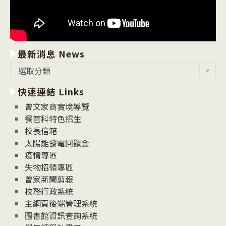
最新消息 News
最
選取分類
新
快速連結 Links
消
息
曾文家商實境導覽
News
餐管科特色招生
校長信箱
太陽能發電回饋金
疫情專區
失物招領專區
曾家新聞剪報
校務行政系統
主網頁後端管理系統
圖書館資訊查詢系統