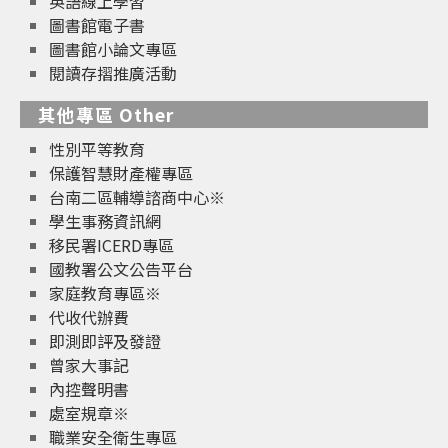
英語線上學習
圖書館電子書
圖書館小論文專區
閱讀存摺推廣活動
其他專區 Other
性別平等教育
保護智慧財產權專區
台南二區輔導諮商中心※
學生事務資訊網
移民署ICERD專區
國教署公文公告平台
家庭教育專區※
代收代辦費
即測即評及發證
曾家大事記
內控聲明書
處室規章※
職業安全衛生專區