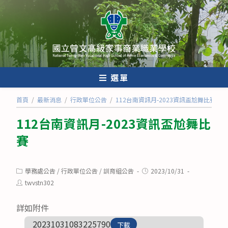
跳
轉
至
主
要
內
選單
容
首頁
/
最新消息
/
行政單位公告
/
112台南資訊月-2023資訊盃尬舞比賽
112台南資訊月-2023資訊盃尬舞比
賽
Post
Post
學務處公告
/
行政單位公告
/
訓育組公告
2023/10/31
category:
published:
Post
twvstn302
author:
詳如附件
20231031083225790
下載