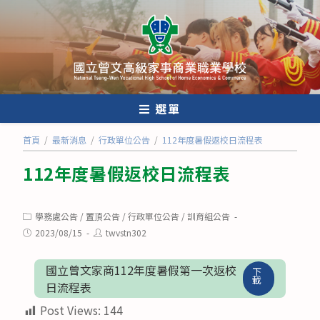
跳
轉
至
主
要
內
選單
容
首頁
/
最新消息
/
行政單位公告
/
112年度暑假返校日流程表
112年度暑假返校日流程表
Post
學務處公告
/
置頂公告
/
行政單位公告
/
訓育組公告
category:
Post
Post
2023/08/15
twvstn302
published:
author:
國立曾文家商112年度暑假第一次返校
下
載
日流程表
Post Views:
144