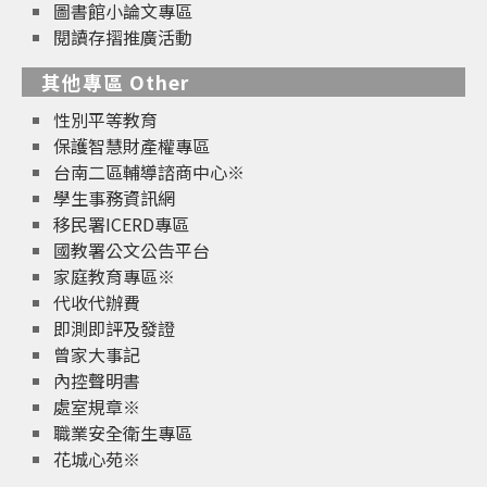
圖書館小論文專區
閱讀存摺推廣活動
其他專區 Other
性別平等教育
保護智慧財產權專區
台南二區輔導諮商中心※
學生事務資訊網
移民署ICERD專區
國教署公文公告平台
家庭教育專區※
代收代辦費
即測即評及發證
曾家大事記
內控聲明書
處室規章※
職業安全衛生專區
花城心苑※