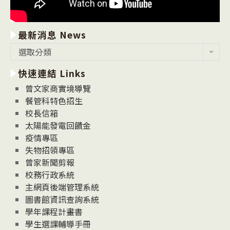
最新消息 News
最
選取分類
新
快速連結 Links
消
息
曾文家商實境導覽
News
餐管科特色招生
校長信箱
太陽能發電回饋金
疫情專區
失物招領專區
曾家新聞剪報
校務行政系統
主網頁後端管理系統
圖書館資訊查詢系統
學年課程計畫書
學生選課輔導手冊