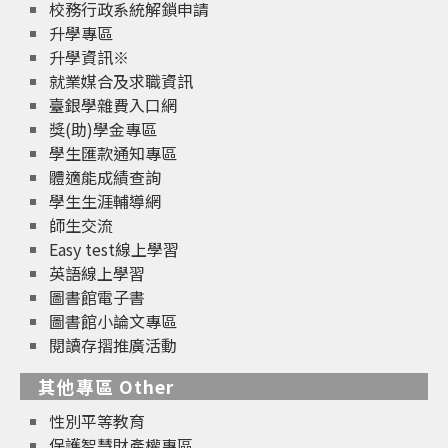
校務行政系統解鎖申請
升學專區
升學資訊※
就業媒合及求職資訊
臺銀學雜費入口網
獎(助)學金專區
學生匯款通知專區
體適能成績查詢
學生生涯輔導網
師生交流
Easy test線上學習
英語線上學習
圖書館電子書
圖書館小論文專區
閱讀存摺推廣活動
其他專區 Other
性別平等教育
保護智慧財產權專區