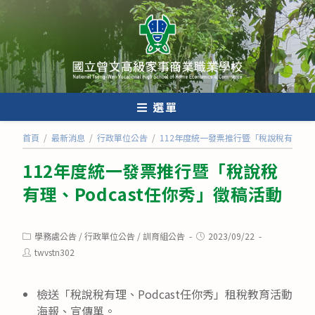
跳
轉
至
主
要
內
選單
容
首頁
/
最新消息
/
行政單位公告
/
112年度統一發票推行暨「稅說稅有理、Po
112年度統一發票推行暨「稅說稅
有理、Podcast任你秀」徵稿活動
Post
Post
學務處公告
/
行政單位公告
/
訓育組公告
2023/09/22
category:
published:
Post
twvstn302
author:
檢送「稅說稅有理、Podcast任你秀」租稅教育活動
海報、宣傳單。