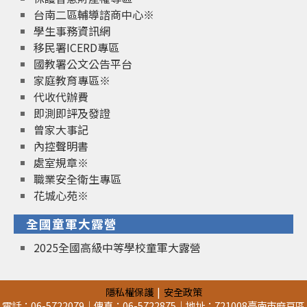
台南二區輔導諮商中心※
學生事務資訊網
移民署ICERD專區
國教署公文公告平台
家庭教育專區※
代收代辦費
即測即評及發證
曾家大事記
內控聲明書
處室規章※
職業安全衛生專區
花城心苑※
全國童軍大露營
2025全國高級中等學校童軍大露營
隱私權保護
安全政策
電話：06-5722079｜傳真：06-5722875｜地址：721008臺南市麻豆區