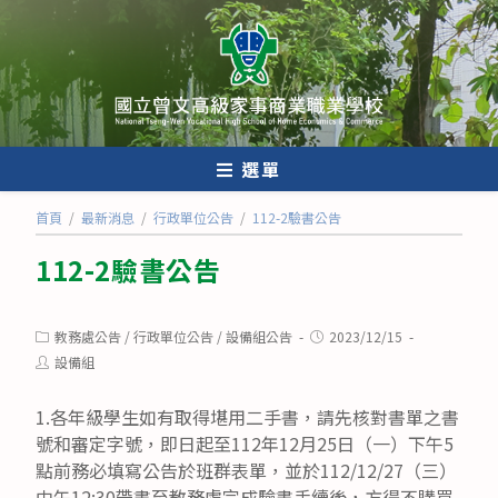
跳
轉
至
主
要
內
選單
容
首頁
/
最新消息
/
行政單位公告
/
112-2驗書公告
112-2驗書公告
Post
Post
教務處公告
/
行政單位公告
/
設備組公告
2023/12/15
category:
published:
Post
設備組
author:
1.各年級學生如有取得堪用二手書，請先核對書單之書
號和審定字號，即日起至112年12月25日（一）下午5
點前務必填寫公告於班群表單，並於112/12/27（三）
中午12:30帶書至教務處完成驗書手續後，方得不購買