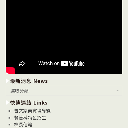
最新消息 News
最
選取分類
新
快速連結 Links
消
息
曾文家商實境導覽
News
餐管科特色招生
校長信箱