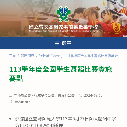
跳
轉
至
主
要
內
選單
容
首頁
/
最新消息
/
行政單位公告
/
113學年度全國學生舞蹈比賽實施要點
113學年度全國學生舞蹈比賽實施
要點
Post
Post
學務處公告
/
行政單位公告
/
訓育組公告
2024/06/05
category:
published:
Post
twvstn302
author:
依據國立臺灣師範大學113年5月27日師大體研中字
第1130021082號函辦理。