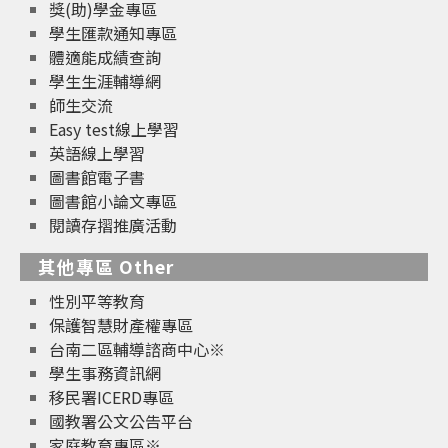
獎(助)學金專區
學生匯款通知專區
體適能成績查詢
學生生涯輔導網
師生交流
Easy test線上學習
英語線上學習
圖書館電子書
圖書館小論文專區
閱讀存摺推廣活動
其他專區 Other
性別平等教育
保護智慧財產權專區
台南二區輔導諮商中心※
學生事務資訊網
移民署ICERD專區
國教署公文公告平台
家庭教育專區※