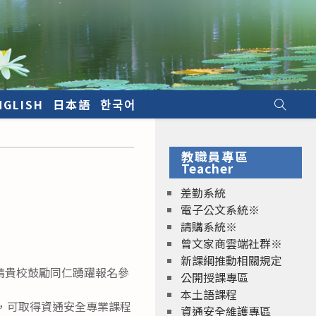
NGLISH
日本語
한국어
教職員專區
Teacher
差勤系統
電子公文系統※
請購系統※
曾文家商雲端社群※
新課綱推動相關規定
請貴校鼓勵同仁踴躍報名參
公開授課專區
本土語課程
，可取得資通安全專業課程
資通安全維護專區