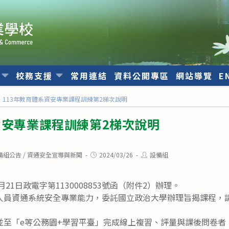
位
校務支援
常用連結
資料公開專區
網站導覽
E
113年教育體系資安專業課程訓練第2梯次說明
資安專業課程訓練第2梯次說明
Post
Post
備組公告
/
資通安全宣導與新聞
2024/03/26
設備組
published:
author:
月21日政電字第1130008853號函（附件2）辦理。
人員資通系統安全專業能力，委託國立政治大學辦理旨揭課程，
並至「e等公務園+學習平臺」完成線上複習、評量與課後問卷者