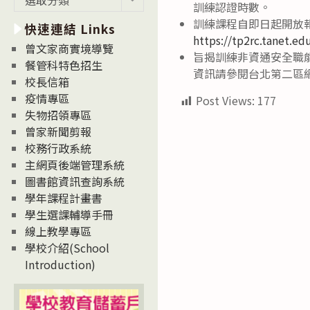
訓練認證時數。
新
訓練課程自即日起開放
快速連結 Links
消
https://tp2rc.tanet.e
息
曾文家商實境導覽
旨揭訓練非資通安全職
News
餐管科特色招生
資訊請參閱台北第二區
校長信箱
疫情專區
Post Views:
177
失物招領專區
曾家新聞剪報
校務行政系統
主網頁後端管理系統
圖書館資訊查詢系統
學年課程計畫書
學生選課輔導手冊
線上教學專區
學校介紹(School
Introduction)