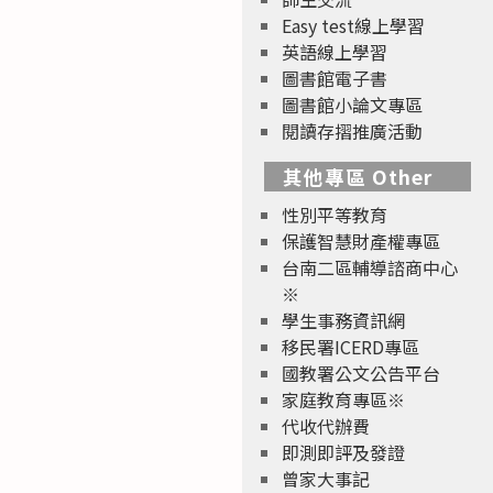
Easy test線上學習
英語線上學習
圖書館電子書
圖書館小論文專區
閱讀存摺推廣活動
其他專區 Other
性別平等教育
保護智慧財產權專區
台南二區輔導諮商中心
※
學生事務資訊網
移民署ICERD專區
國教署公文公告平台
家庭教育專區※
代收代辦費
即測即評及發證
曾家大事記