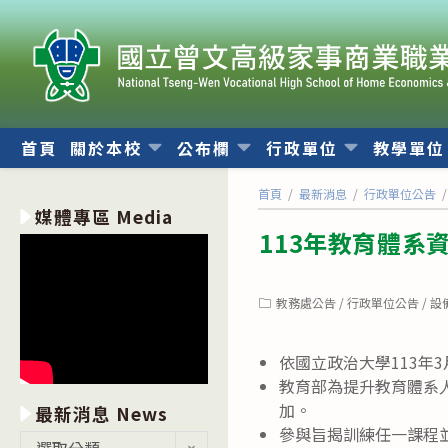
跳
轉
至
主
要
內
首頁
關於本校
公布欄
行政單位
教學單
容
首頁
/
最新消息
/
行政單位公告
/
媒體專區 Media
113年教育體系
Post
教務處公告
/
行政單位公告
/
設
category:
依國立政治大學113年3
教育部為提升教育體系
加。
最新消息 News
參與旨揭訓練任一課程
最
選取分類