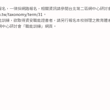
報名，一律採網路報名，相關資訊請參閱台北第二區網中心研討
du.tw/taxonomy/term/31
。
能訓練，欲取得資安職能證書者，請另行報名本校辦理之教育體
網中心研討會「職能訓練」網頁。