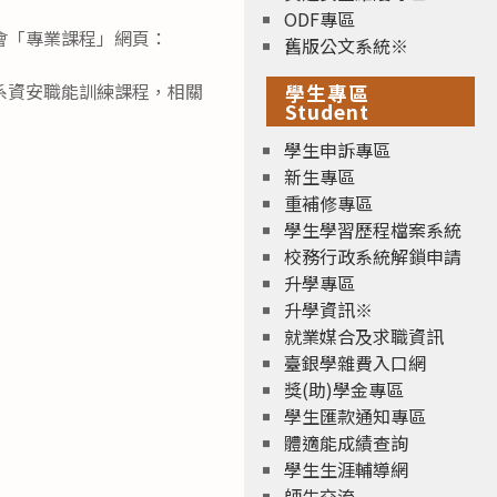
ODF專區
會「專業課程」網頁：
舊版公文系統※
系資安職能訓練課程，相關
學生專區
Student
學生申訴專區
新生專區
重補修專區
學生學習歷程檔案系統
校務行政系統解鎖申請
升學專區
升學資訊※
就業媒合及求職資訊
臺銀學雜費入口網
獎(助)學金專區
學生匯款通知專區
體適能成績查詢
學生生涯輔導網
師生交流