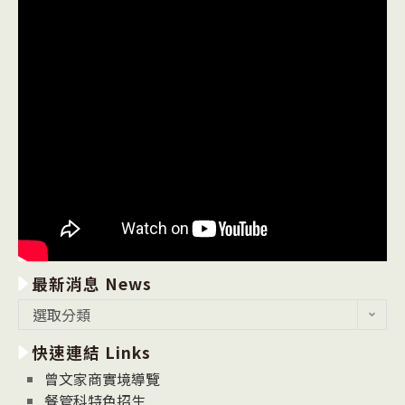
最新消息 News
最
選取分類
新
快速連結 Links
消
息
曾文家商實境導覽
News
餐管科特色招生