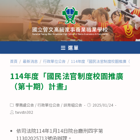
跳
轉
至
主
要
內
選單
容
首頁
/
最新消息
/
行政單位公告
/
114年度「國民法官制度校園推廣（第十
114年度「國民法官制度校園推廣
（第十期）計畫」
Post
Post
學務處公告
/
行政單位公告
/
訓育組公告
2025/01/24
category:
published:
Post
twvstn302
author:
依司法院114年1月14日院台廳刑四字第
11302025713號函辦理。