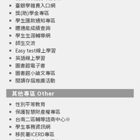
臺銀學雜費入口網
獎(助)學金專區
學生匯款通知專區
體適能成績查詢
學生生涯輔導網
師生交流
Easy test線上學習
英語線上學習
圖書館電子書
圖書館小論文專區
閱讀存摺推廣活動
其他專區 Other
性別平等教育
保護智慧財產權專區
台南二區輔導諮商中心※
學生事務資訊網
移民署ICERD專區