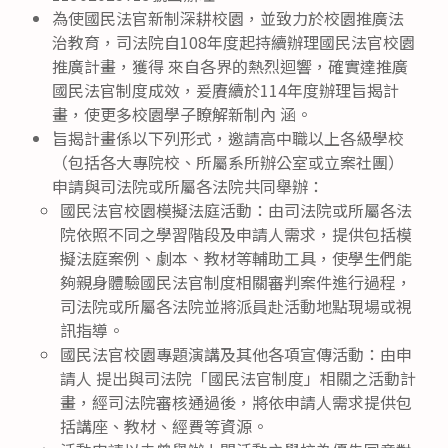
為使國民法官新制深耕校園，並致力於校園推廣法
治教育，司法院自108年度起持續辦理國民法官校園
推廣計畫，獲得 來自各界的熱烈迴響，確實達推廣
國民法官制度成效，爰賡續於114年度辦理旨揭計
畫，使更多校園學子瞭解新制內 涵。
旨揭計畫係以下列形式，邀請高中職以上各級學校
（包括各大專院校、所屬系所辦公室或立案社團）
申請與司法院或所屬各法院共同舉辦：
國民法官校園模擬法庭活動：由司法院或所屬各法
院依照不同之學習階段及申請人需求，提供包括模
擬法庭案例、劇本、教材等輔助工具，使學生們能
夠親身體驗國民法官制度相關審判案件進行過程，
司法院或所屬各法院並將派員赴活動地點現場或視
訊指導。
國民法官校園專題演講及其他各項宣傳活動：由申
請人 提出與司法院「國民法官制度」相關之活動計
畫，經司法院審核通過後，將依申請人需求提供包
括講座、教材、經費等資源。