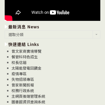
最新消息 News
最
選取分類
新
快速連結 Links
消
息
曾文家商實境導覽
News
餐管科特色招生
校長信箱
太陽能發電回饋金
疫情專區
失物招領專區
曾家新聞剪報
校務行政系統
主網頁後端管理系統
圖書館資訊查詢系統