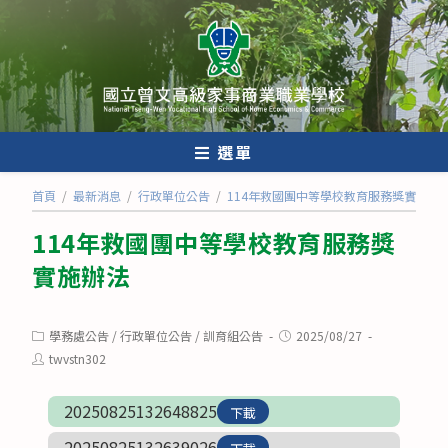
跳
轉
至
主
要
內
選單
容
首頁
/
最新消息
/
行政單位公告
/
114年救國團中等學校教育服務獎實施辦
114年救國團中等學校教育服務獎
實施辦法
Post
Post
學務處公告
/
行政單位公告
/
訓育組公告
2025/08/27
category:
published:
Post
twvstn302
author:
20250825132648825
下載
20250825132639026