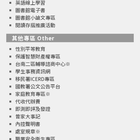
英語線上學習
圖書館電子書
圖書館小論文專區
閱讀存摺推廣活動
其他專區 Other
性別平等教育
保護智慧財產權專區
台南二區輔導諮商中心※
學生事務資訊網
移民署ICERD專區
國教署公文公告平台
家庭教育專區※
代收代辦費
即測即評及發證
曾家大事記
內控聲明書
處室規章※
職業安全衛生專區