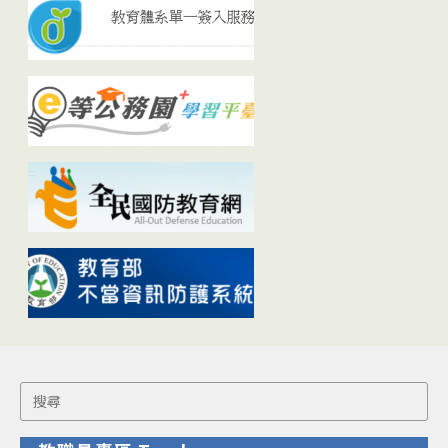
Search
for: