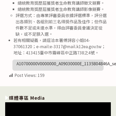
總統教育獎歷屆獲獎者生命教育講師徵文競賽。
總統教育獎歷屆獲獎者生命教育講師影像競賽。
評選方式：由專業評審委員依據評選標準，評分選
出各類別、各組別前三名得獎作品及佳作；但作品
件數不足或未達水準，得由評審委員會議決定從
缺，或不足額入選。
若有相關疑義，請逕洽本署傅詩容小姐04-
37061320；e-mail:e-3317@mail.k12ea.gov.tw；
地址：413415臺中市霧峰區中正路738之4號。
A10700000V0000000_A09030000E_1135804846A_se
Post Views:
159
媒體專區 Media