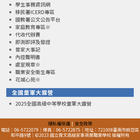
學生事務資訊網
移民署ICERD專區
國教署公文公告平台
家庭教育專區※
代收代辦費
即測即評及發證
曾家大事記
內控聲明書
處室規章※
職業安全衛生專區
花城心苑※
全國童軍大露營
2025全國高級中等學校童軍大露營
隱私權保護
安全政策
電話：06-5722079｜傳真：06-5722875｜地址：721008臺南市麻豆區
和平路9號｜©2023 國立曾文高級家事商業職業學校 版權所有