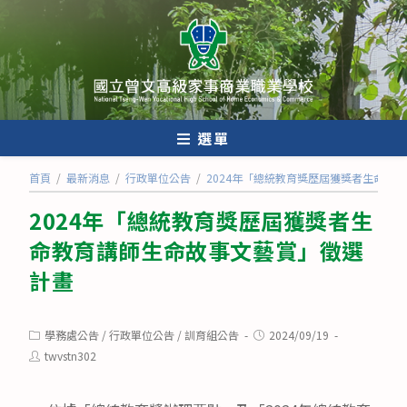
跳
轉
至
主
要
內
選單
容
首頁
/
最新消息
/
行政單位公告
/
2024年「總統教育獎歷屆獲獎者生命教
2024年「總統教育獎歷屆獲獎者生
命教育講師生命故事文藝賞」徵選
計畫
Post
Post
學務處公告
/
行政單位公告
/
訓育組公告
2024/09/19
category:
published:
Post
twvstn302
author: