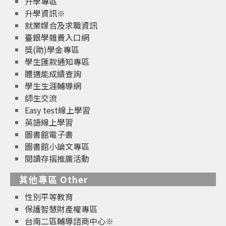
升學專區
升學資訊※
就業媒合及求職資訊
臺銀學雜費入口網
獎(助)學金專區
學生匯款通知專區
體適能成績查詢
學生生涯輔導網
師生交流
Easy test線上學習
英語線上學習
圖書館電子書
圖書館小論文專區
閱讀存摺推廣活動
其他專區 Other
性別平等教育
保護智慧財產權專區
台南二區輔導諮商中心※