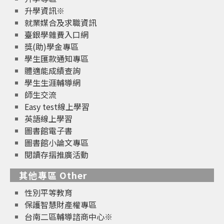
升學資訊※
就業媒合及求職資訊
臺銀學雜費入口網
獎(助)學金專區
學生匯款通知專區
體適能成績查詢
學生生涯輔導網
師生交流
Easy test線上學習
英語線上學習
圖書館電子書
圖書館小論文專區
閱讀存摺推廣活動
其他專區 Other
性別平等教育
保護智慧財產權專區
台南二區輔導諮商中心※