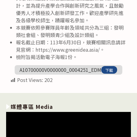
計，並為提升產學合作與創新研究之風氣，且鼓勵
優秀人才積極投入創新研發工作。歡迎產學研先進
及各級學校師生，踴躍報名參加。
本競賽依照參賽隊員年齡及領域共分為三組：發明
類社會組、發明類青少組及設計類組。
報名截止日期：113年6月30日，競賽相關訊息請詳
見官網：https://www.greenidea.asia/。
檢附旨揭活動電子海報1份。
A10700000V0000000_0004251_EDM
下載
Post Views:
202
媒體專區 Media