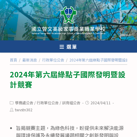
跳
轉
至
主
要
內
選單
容
首頁
/
最新消息
/
行政單位公告
/
2024年第六屆綠點子國際發明暨設計競賽
2024年第六屆綠點子國際發明暨設
計競賽
Post
Post
學務處公告
/
行政單位公告
/
訓育組公告
2024/04/11
category:
published:
Post
twvstn302
author:
旨揭競賽主題，為綠色科技，盼提供未來解決能源
與環境保護及永續發展議題相關之創新發明與設