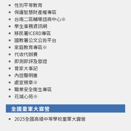
性別平等教育
保護智慧財產權專區
台南二區輔導諮商中心※
學生事務資訊網
移民署ICERD專區
國教署公文公告平台
家庭教育專區※
代收代辦費
即測即評及發證
曾家大事記
內控聲明書
處室規章※
職業安全衛生專區
花城心苑※
全國童軍大露營
2025全國高級中等學校童軍大露營