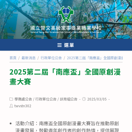
跳
轉
至
主
要
內
選單
容
首頁
/
最新消息
/
行政單位公告
/
2025第二屆「南應盃」全國原創漫畫大賽
2025第二屆「南應盃」全國原創漫
畫大賽
Post
Post
學務處公告
/
行政單位公告
/
訓育組公告
2025/03/05
category:
published:
Post
twvstn302
author:
活動介紹：南應盃全國原創漫畫大賽旨在推動原創
漫畫發展，鼓勵青年創作者的創作熱情，提供展現