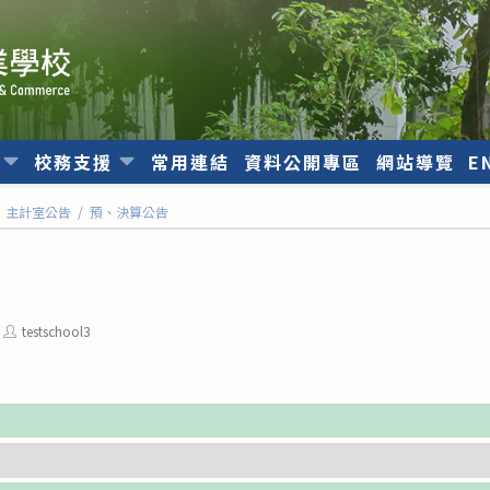
位
校務支援
常用連結
資料公開專區
網站導覽
E
主計室公告
/
預、決算公告
Post
testschool3
author: