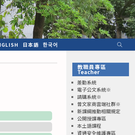
NGLISH
日本語
한국어
教職員專區
Teacher
差勤系統
電子公文系統※
請購系統※
曾文家商雲端社群※
新課綱推動相關規定
公開授課專區
本土語課程
資通安全維護專區