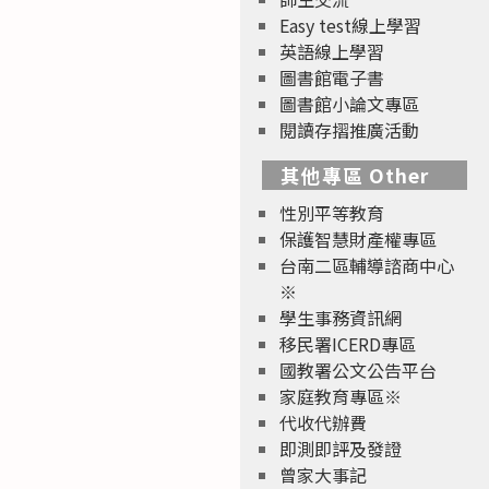
Easy test線上學習
英語線上學習
圖書館電子書
圖書館小論文專區
閱讀存摺推廣活動
其他專區 Other
性別平等教育
保護智慧財產權專區
台南二區輔導諮商中心
※
學生事務資訊網
移民署ICERD專區
國教署公文公告平台
家庭教育專區※
代收代辦費
即測即評及發證
曾家大事記