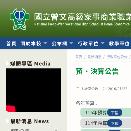
跳
轉
至
主
要
內
首頁
關於本校
公布欄
行政單位
教學單
容
首頁
/
最新消息
/
行政單位公告
/
媒體專區 Media
預、決算公告
Post
Post
主計室公告
2016/01/22
category:
published:
各年預算：
115年預算
下載
最新消息 News
114年預算
下載
最
選取分類