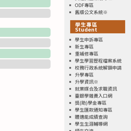
ODF專區
舊版公文系統※
學生專區
Student
學生申訴專區
新生專區
重補修專區
學生學習歷程檔案系統
校務行政系統解鎖申請
升學專區
升學資訊※
就業媒合及求職資訊
臺銀學雜費入口網
獎(助)學金專區
學生匯款通知專區
體適能成績查詢
學生生涯輔導網
師生交流