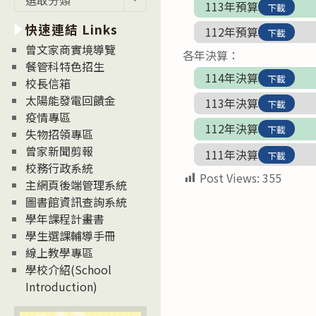
113年預算
下載
新
快速連結 Links
消
112年預算
下載
息
曾文家商實境導覽
各年決算：
News
餐管科特色招生
114年決算
下載
校長信箱
太陽能發電回饋金
113年決算
下載
疫情專區
112年決算
下載
失物招領專區
曾家新聞剪報
111年決算
下載
校務行政系統
Post Views:
355
主網頁後端管理系統
圖書館資訊查詢系統
學年課程計畫書
學生選課輔導手冊
線上教學專區
學校介紹(School
Introduction)