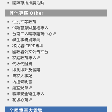
閱讀存摺推廣活動
其他專區 Other
性別平等教育
保護智慧財產權專區
台南二區輔導諮商中心※
學生事務資訊網
移民署ICERD專區
國教署公文公告平台
家庭教育專區※
代收代辦費
即測即評及發證
曾家大事記
內控聲明書
處室規章※
職業安全衛生專區
花城心苑※
全國童軍大露營