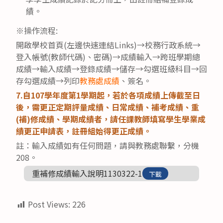
績。
※操作流程:
開啟學校首頁(左邊快速連結Links)→校務行政系統→
登入帳號(教師代碼)、密碼)→成績輸入→跨班學期總
成績→輸入成績→登錄成績→儲存→勾選班級科目→回
存勾選成績→列印
教務處成績
、簽名。
7.自107學年度第1學期起，若於各項成績上傳截至日
後，需更正定期評量成績、日常成績、補考成績、重
(補)修成績、學期成績者，請任課教師填寫學生學業成
績更正申請表，註冊組始得更正成績。
註：輸入成績如有任何問題，請與教務處聯繫，分機
208。
重補修成績輸入說明1130322-1
下載
Post Views:
226