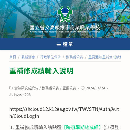
跳
轉
至
主
要
內
選單
容
首頁
/
最新消息
/
行政單位公告
/
教務處公告
/
重要通知重補修成績輸入說
重補修成績輸入說明
Post
Post
實驗研究組公告
/
教務處公告
/
置頂公告
2024/04/24
category:
published:
Post
twvstn208
author:
https://shcloud12.k12ea.gov.tw/TWVSTN/Auth/Aut
h/CloudLogin
重補修成績輸入請點選
【跨班學期總成績】
(無須登