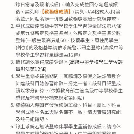
錄日常考及段考成績)，輸入完成並回存勾選成績
後，請列印
【教務處成績】
(請列印A4格式大小)簽
名並連同點名簿一併繳回教務處實驗研究組存查。
重修成績達高級中等學校學生學習評量辦法第八條
或第九條所定及格基準者，依所定之及格基準分數
登錄(一般生最高只能60，技優學生、原住民學生
(外加)的及格基準請依系統警示訊息登錄)(高級中等
學校學生學習評量辦法第12條)
補修請依實得成績登錄。
(高級中等學校學生學習評
量辦法第12條
)
學生重修或補修期間，其曠課及事假之缺課節數合
計達該科目總修習節數三分之一者，該科目評量成
績以零分計算。(依據教育部主管高級中等學校學生
重修及補修學分補充規定第四點)
成績輸入時如有發現修課班級、科目、屬性、科目
學期或學生名單與點名簿不一致，請與實驗研究組
及註冊組確認。
線上系統若無法登錄休學學生重補修成績，請將休
學學生成績記錄於記分冊上，由註冊組補登錄成