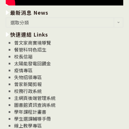
最新消息 News
最
選取分類
新
快速連結 Links
消
息
曾文家商實境導覽
News
餐管科特色招生
校長信箱
太陽能發電回饋金
疫情專區
失物招領專區
曾家新聞剪報
校務行政系統
主網頁後端管理系統
圖書館資訊查詢系統
學年課程計畫書
學生選課輔導手冊
線上教學專區